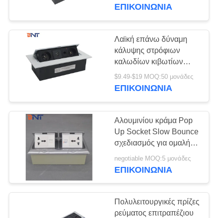
ΈΛΕΓΧΟΣ
ΕΠΙΚΟΙΝΩΝΊΑ
ΜΑΣ
Λαϊκή επάνω δύναμη
295
ΕΛΆΤΕ
κάλυψης στρόφιων
Σκάστε επάνω την
καλωδίων κιβωτίων
ΣΕ
υποδοχών γραφείων
υποδοχή
$9.49-$19 MOQ:50 μονάδες
ΕΠΑΦΉ
πολυμέσων
ΕΠΙΚΟΙΝΩΝΊΑ
ΜΕ
Αλουμινίου κράμα Pop
ΕΙΔΉΣΕΙΣ
Up Socket Slow Bounce
σχεδιασμός για ομαλή
168
λειτουργία
ΠΕΡΙΠΤΏΣΕΙΣ
negotiable MOQ:5 μονάδες
Επιτραπέζια έξοδος
Προσαρμόσιμη παροχή
ΕΠΙΚΟΙΝΩΝΊΑ
ενέργειας
διασκέψεων
CONFERENCE
Πολυλειτουργικές πρίζες
ROOM
ρεύματος επιτραπέζιου