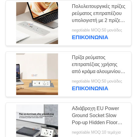
Προστασίας IP44
Πολυλειτουργικές πρίζες
ρεύματος επιτραπέζιου
21
υπολογιστή με 2 πρίζες
Μικρόφωνο
AC και υποδοχές
negotiable MOQ:50 μονάδες
φόρτισης USB A+C
ΕΠΙΚΟΙΝΩΝΊΑ
συστημάτων
διασκέψεων
Πρίζα ρεύματος
επιτραπέζιας χρήσης
από κράμα αλουμινίου
με αναδυόμενο
27
negotiable MOQ:50 μονάδες
μηχανισμό, πρίζα EU με
ΕΠΙΚΟΙΝΩΝΊΑ
Μηχανοποιημένος
αρθρωτές διαμορφώσεις
ανελκυστήρας TV
Αδιάβροχη EU Power
Ground Socket Slow
Pop-up Hidden Floor
Socket με χαμηλή τιμή
negotiable MOQ:10 τεμάχια