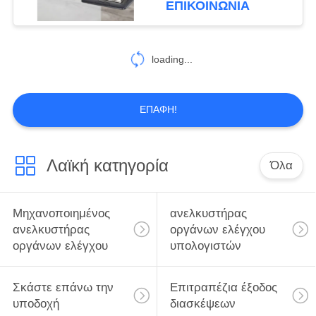
ΕΠΙΚΟΙΝΩΝΊΑ
291
Έξοδος δύναμης
loading...
υπολογιστών
γραφείου
ΕΠΑΦΉ!
Λαϊκή κατηγορία
Όλα
20
Πλήμνη MEDIA
Μηχανοποιημένος
ανελκυστήρας
ανελκυστήρας
οργάνων ελέγχου
οργάνων ελέγχου
υπολογιστών
Σκάστε επάνω την
Επιτραπέζια έξοδος
υποδοχή
διασκέψεων