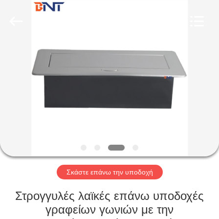
Ltd
(Bo
Ente
Industrial
Co.,
Limited).
All
Rights
ΣΠΊΤΙ
Reserved.
Developed
by
ECER
ΠΡΟΪΌΝΤΑ
ΠΕΡΊΠΟΥ
ΕΜΕΊΣ
ΓΎΡΟΣ
ΕΡΓΟΣΤΑΣΊΩΝ
Σκάστε επάνω την υποδοχή
Στρογγυλές λαϊκές επάνω υποδοχές
ΠΟΙΟΤΙΚΌΣ
γραφείων γωνιών με την