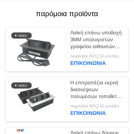
SOLUTION
παρόμοια προϊόντα
SITEMAP
Λαϊκή επάνω υποδοχή
PRIVACY
3MM υπολογιστών
γραφείου αιθουσών
POLICY
συνεδριάσεων
negotiable MOQ:50 μονάδες
τετραγωνικές έξοδοι
ΕΠΙΚΟΙΝΩΝΊΑ
εναλλασσόμενου
ρεύματος γραφείων
γωνιών
Η επιτραπέζια εκροή
διασκέψεων
πολυμέσων τοποθετεί
τη λαϊκή επάνω
negotiable MOQ:50 μονάδες
υποδοχή
ΕΠΙΚΟΙΝΩΝΊΑ
Λαϊκή επάνω δύναμη