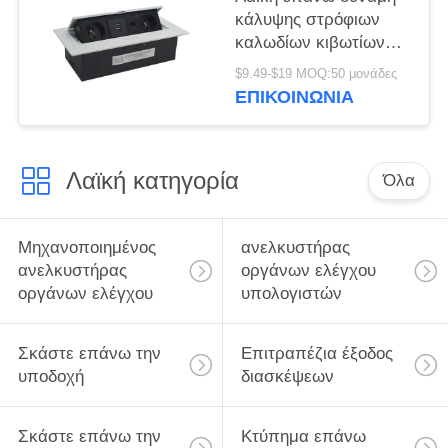
κάλυψης στρόφιων
καλωδίων κιβωτίων
υποδοχών γραφείων
$9.49-$19 MOQ:50 μονάδες
πολυμέσων
ΕΠΙΚΟΙΝΩΝΊΑ
Λαϊκή κατηγορία
Όλα
Μηχανοποιημένος
ανελκυστήρας
ανελκυστήρας
οργάνων ελέγχου
οργάνων ελέγχου
υπολογιστών
Σκάστε επάνω την
Επιτραπέζια έξοδος
υποδοχή
διασκέψεων
Σκάστε επάνω την
Κτύπημα επάνω