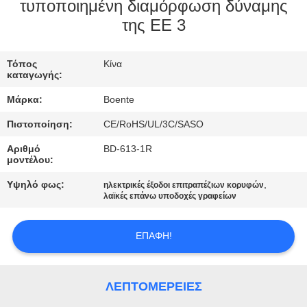
ΈΛΕΓΧΟΣ
τυποποιημένη διαμόρφωση δύναμης
της ΕΕ 3
ΜΑΣ
Τόπος
Κίνα
ΕΛΆΤΕ
καταγωγής:
ΣΕ
Μάρκα:
Boente
ΕΠΑΦΉ
Πιστοποίηση:
CE/RoHS/UL/3C/SASO
ΜΕ
Αριθμό
BD-613-1R
μοντέλου:
ΕΙΔΉΣΕΙΣ
Υψηλό φως:
,
ηλεκτρικές έξοδοι επιτραπέζιων κορυφών
λαϊκές επάνω υποδοχές γραφείων
ΠΕΡΙΠΤΏΣΕΙΣ
ΕΠΑΦΉ!
CONFERENCE
ΛΕΠΤΟΜΈΡΕΙΕΣ
ROOM