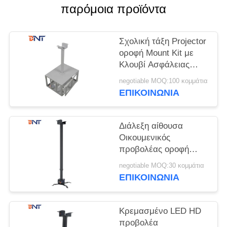
SOLUTION
παρόμοια προϊόντα
SITEMAP
Σχολική τάξη Projector
οροφή Mount Kit με
Κλουβί Ασφάλειας
PRIVACY
Projector
POLICY
negotiable MOQ:100 κομμάτια
ΕΠΙΚΟΙΝΩΝΊΑ
Διάλεξη αίθουσα
Οικουμενικός
προβολέας οροφή
Mount Kit στρογγυλό
negotiable MOQ:30 κομμάτια
σχήμα σωλήνα
ΕΠΙΚΟΙΝΩΝΊΑ
Κρεμασμένο LED HD
προβολέα