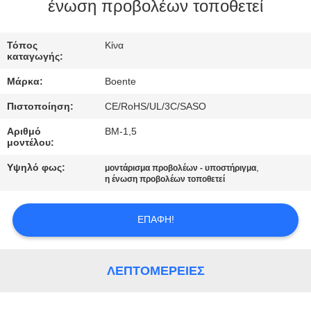
ΈΛΕΓΧΟΣ
ένωση προβολέων τοποθετεί
ΜΑΣ
Τόπος
Κίνα
καταγωγής:
ΕΛΆΤΕ
Μάρκα:
Boente
ΣΕ
Πιστοποίηση:
CE/RoHS/UL/3C/SASO
ΕΠΑΦΉ
Αριθμό
BM-1,5
ΜΕ
μοντέλου:
Υψηλό φως:
,
μοντάρισμα προβολέων - υποστήριγμα
ΕΙΔΉΣΕΙΣ
η ένωση προβολέων τοποθετεί
ΕΠΑΦΉ!
ΠΕΡΙΠΤΏΣΕΙΣ
CONFERENCE
ΛΕΠΤΟΜΈΡΕΙΕΣ
ROOM