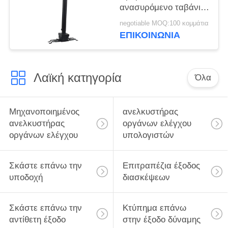
ανασυρόμενο ταβάνι
Mount Bracket 50 - 100
negotiable MOQ:100 κομμάτια
cm επέκταση
ΕΠΙΚΟΙΝΩΝΊΑ
Λαϊκή κατηγορία
Όλα
Μηχανοποιημένος
ανελκυστήρας
ανελκυστήρας
οργάνων ελέγχου
οργάνων ελέγχου
υπολογιστών
Σκάστε επάνω την
Επιτραπέζια έξοδος
υποδοχή
διασκέψεων
Σκάστε επάνω την
Κτύπημα επάνω
αντίθετη έξοδο
στην έξοδο δύναμης