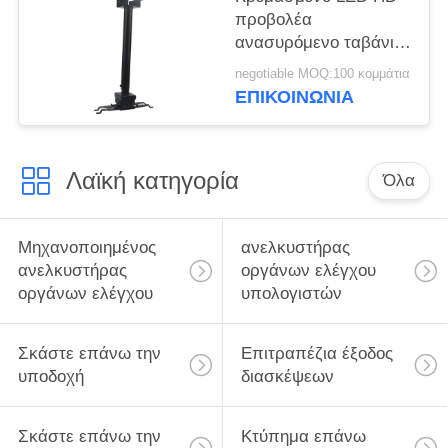
προβολέα
ανασυρόμενο ταβάνι
Mount Bracket 50 - 100
negotiable MOQ:100 κομμάτια
cm επέκταση
ΕΠΙΚΟΙΝΩΝΊΑ
Λαϊκή κατηγορία
Όλα
Μηχανοποιημένος
ανελκυστήρας
ανελκυστήρας
οργάνων ελέγχου
οργάνων ελέγχου
υπολογιστών
Σκάστε επάνω την
Επιτραπέζια έξοδος
υποδοχή
διασκέψεων
Σκάστε επάνω την
Κτύπημα επάνω