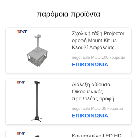
SOLUTION
παρόμοια προϊόντα
SITEMAP
Σχολική τάξη Projector
PRIVACY
οροφή Mount Kit με
Κλουβί Ασφάλειας
POLICY
Projector
negotiable MOQ:100 κομμάτια
ΕΠΙΚΟΙΝΩΝΊΑ
Διάλεξη αίθουσα
Οικουμενικός
προβολέας οροφή
Mount Kit στρογγυλό
negotiable MOQ:30 κομμάτια
σχήμα σωλήνα
ΕΠΙΚΟΙΝΩΝΊΑ
Κρεμασμένο LED HD