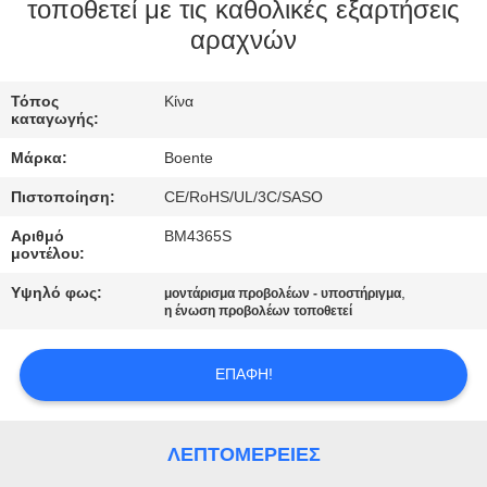
ΈΛΕΓΧΟΣ
τοποθετεί με τις καθολικές εξαρτήσεις
αραχνών
ΜΑΣ
Τόπος
Κίνα
ΕΛΆΤΕ
καταγωγής:
ΣΕ
Μάρκα:
Boente
ΕΠΑΦΉ
Πιστοποίηση:
CE/RoHS/UL/3C/SASO
ΜΕ
Αριθμό
BM4365S
μοντέλου:
ΕΙΔΉΣΕΙΣ
Υψηλό φως:
,
μοντάρισμα προβολέων - υποστήριγμα
η ένωση προβολέων τοποθετεί
ΠΕΡΙΠΤΏΣΕΙΣ
ΕΠΑΦΉ!
CONFERENCE
ΛΕΠΤΟΜΈΡΕΙΕΣ
ROOM