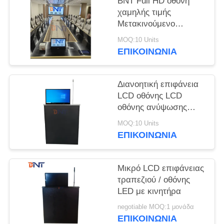
BNT Full HD οθόνη
SOLUTION
χαμηλής τιμής
Μετακινούμενο
SITEMAP
ανασυρόμενο
MOQ:10 Units
ανελκυστήρα οθόνης
ΕΠΙΚΟΙΝΩΝΊΑ
με μικρόφωνο για
PRIVACY
σύστημα
POLICY
συνεδριάσεων
Διανοητική επιφάνεια
LCD οθόνης LCD
οθόνης ανύψωσης
γρήγορης ανύψωσης
MOQ:10 Units
ενσωματωμένο
ΕΠΙΚΟΙΝΩΝΊΑ
μικρόφωνο για
συνέδρια
Μικρό LCD επιφάνειας
τραπεζιού / οθόνης
LED με κινητήρα
negotiable MOQ:1 μονάδα
ΕΠΙΚΟΙΝΩΝΊΑ