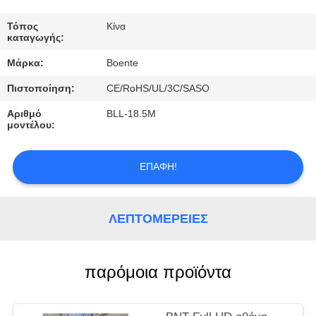
ΈΛΕΓΧΟΣ
Τόπος
Κίνα
καταγωγής:
ΜΑΣ
Μάρκα:
Boente
ΕΛΆΤΕ
Πιστοποίηση:
CE/RoHS/UL/3C/SASO
ΣΕ
Αριθμό
BLL-18.5M
ΕΠΑΦΉ
μοντέλου:
ΜΕ
ΕΠΑΦΉ!
ΕΙΔΉΣΕΙΣ
ΛΕΠΤΟΜΈΡΕΙΕΣ
ΠΕΡΙΠΤΏΣΕΙΣ
παρόμοια προϊόντα
CONFERENCE
ROOM