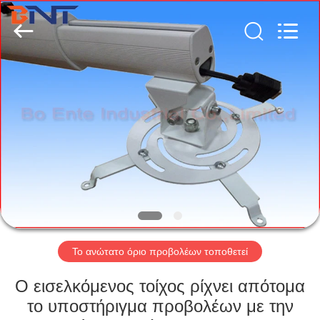
(Bo
Ente
Industrial
Co.,
Limited).
All
Rights
Reserved.
ΣΠΊΤΙ
Developed
by
ECER
ΠΡΟΪΌΝΤΑ
ΠΕΡΊΠΟΥ
ΕΜΕΊΣ
ΓΎΡΟΣ
ΕΡΓΟΣΤΑΣΊΩΝ
Το ανώτατο όριο προβολέων τοποθετεί
Ο εισελκόμενος τοίχος ρίχνει απότομα
ΠΟΙΟΤΙΚΌΣ
το υποστήριγμα προβολέων με την