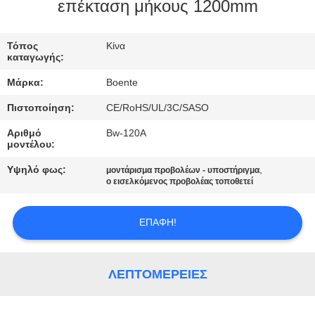
ΈΛΕΓΧΟΣ
επέκταση μήκους 1200mm
ΜΑΣ
Τόπος
Κίνα
καταγωγής:
ΕΛΆΤΕ
Μάρκα:
Boente
ΣΕ
Πιστοποίηση:
CE/RoHS/UL/3C/SASO
ΕΠΑΦΉ
Αριθμό
Bw-120A
ΜΕ
μοντέλου:
Υψηλό φως:
,
μοντάρισμα προβολέων - υποστήριγμα
ΕΙΔΉΣΕΙΣ
ο εισελκόμενος προβολέας τοποθετεί
ΕΠΑΦΉ!
ΠΕΡΙΠΤΏΣΕΙΣ
CONFERENCE
ΛΕΠΤΟΜΈΡΕΙΕΣ
ROOM