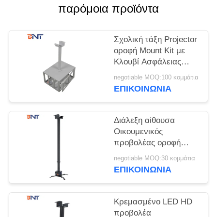
SOLUTION
παρόμοια προϊόντα
SITEMAP
Σχολική τάξη Projector
οροφή Mount Kit με
Κλουβί Ασφάλειας
PRIVACY
Projector
POLICY
negotiable MOQ:100 κομμάτια
ΕΠΙΚΟΙΝΩΝΊΑ
Διάλεξη αίθουσα
Οικουμενικός
προβολέας οροφή
Mount Kit στρογγυλό
negotiable MOQ:30 κομμάτια
σχήμα σωλήνα
ΕΠΙΚΟΙΝΩΝΊΑ
Κρεμασμένο LED HD
προβολέα