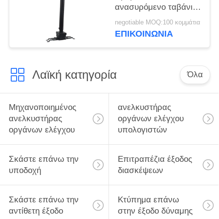
ανασυρόμενο ταβάνι
Mount Bracket 50 - 100
negotiable MOQ:100 κομμάτια
cm επέκταση
ΕΠΙΚΟΙΝΩΝΊΑ
Λαϊκή κατηγορία
Όλα
Μηχανοποιημένος
ανελκυστήρας
ανελκυστήρας
οργάνων ελέγχου
οργάνων ελέγχου
υπολογιστών
Σκάστε επάνω την
Επιτραπέζια έξοδος
υποδοχή
διασκέψεων
Σκάστε επάνω την
Κτύπημα επάνω
αντίθετη έξοδο
στην έξοδο δύναμης