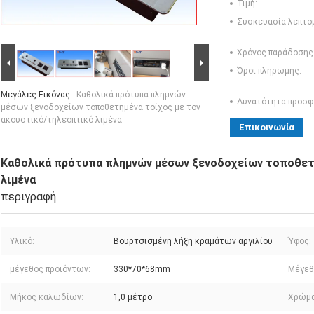
Τιμή:
Συσκευασία λεπτο
Χρόνος παράδοσης
Όροι πληρωμής:
Μεγάλες Εικόνας :
Καθολικά πρότυπα πλημνών
Δυνατότητα προσφ
μέσων ξενοδοχείων τοποθετημένα τοίχος με τον
ακουστικό/τηλεοπτικό λιμένα
Επικοινωνία
Καθολικά πρότυπα πλημνών μέσων ξενοδοχείων τοποθετ
λιμένα
περιγραφή
Υλικό:
Βουρτσισμένη λήξη κραμάτων αργιλίου
Ύφος:
μέγεθος προϊόντων:
330*70*68mm
Μέγεθ
Μήκος καλωδίων:
1,0 μέτρο
Χρώμα