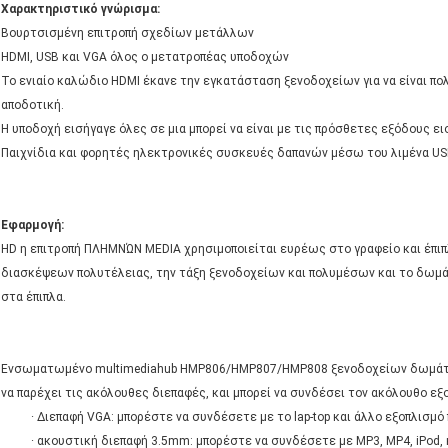
Χαρακτηριστικό γνώρισμα:
Βουρτσισμένη επιτροπή σχεδίων μετάλλων
HDMI, USB και VGA όλος ο μετατροπέας υποδοχών
Το ενιαίο καλώδιο HDMI έκανε την εγκατάσταση ξενοδοχείων για να είναι πο
αποδοτική.
Η υποδοχή εισήγαγε όλες σε μια μπορεί να είναι με τις πρόσθετες εξόδους 
Παιχνίδια και φορητές ηλεκτρονικές συσκευές δαπανών μέσω του λιμένα USB
Εφαρμογή:
HD η επιτροπή ΠΛΗΜΝΏΝ MEDIA χρησιμοποιείται ευρέως στο γραφείο και έπιπλ
διασκέψεων πολυτέλειας, την τάξη ξενοδοχείων και πολυμέσων και το δωμ
στα έπιπλα.
Ενσωματωμένο multimediahub HMP806/HMP807/HMP808 ξενοδοχείων δωμάτιο 
να παρέχει τις ακόλουθες διεπαφές, και μπορεί να συνδέσει τον ακόλουθο εξ
· Διεπαφή VGA: μπορέστε να συνδέσετε με το lap-top και άλλο εξοπλισμ
· ακουστική διεπαφή 3.5mm: μπορέστε να συνδέσετε με MP3, MP4, iPod, κ