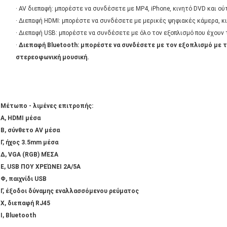
· AV διεπαφή: μπορέστε να συνδέσετε με MP4, iPhone, κινητό DVD και ο
· Διεπαφή HDMI: μπορέστε να συνδέσετε με μερικές ψηφιακές κάμερα, κ
· Διεπαφή USB: μπορέστε να συνδέσετε με όλο τον εξοπλισμό που έχουν 
·
Διεπαφή Bluetooth: μπορέστε να συνδέσετε με τον εξοπλισμό με τη
στερεοφωνική μουσική.
Μέτωπο - λιμένες επιτροπής:
Α, HDMI μέσα
Β, σύνθετο AV μέσα
Γ, ήχος 3.5mm μέσα
Δ, VGA (RGB) ΜΈΣΑ
Ε, USB ΠΟΥ ΧΡΕΏΝΕΙ 2A/5A
Φ, παιχνίδι USB
Γ, έξοδοι δύναμης εναλλασσόμενου ρεύματος
Χ, διεπαφή RJ45
Ι, Bluetooth