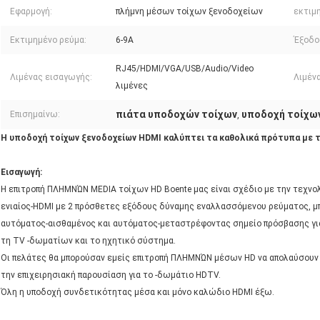
Εφαρμογή:
πλήμνη μέσων τοίχων ξενοδοχείων
εκτιμ
Εκτιμημένο ρεύμα:
6-9A
Έξοδο
RJ45/HDMI/VGA/USB/Audio/Video
Λιμένας εισαγωγής:
Λιμέν
λιμένες
πιάτα υποδοχών τοίχων
υποδοχή τοίχω
Επισημαίνω:
,
Η υποδοχή τοίχων ξενοδοχείων HDMI καλύπτει τα καθολικά πρότυπα με 
Εισαγωγή:
Η επιτροπή ΠΛΗΜΝΏΝ MEDIA τοίχων HD Boente μας είναι σχέδιο με την τεχνο
ενιαίος-HDMI με 2 πρόσθετες εξόδους δύναμης εναλλασσόμενου ρεύματος, μ
αυτόματος-αισθαμένος και αυτόματος-μεταστρέφοντας σημείο πρόσβασης γι
τη TV -δωματίων και το ηχητικό σύστημα.
Οι πελάτες θα μπορούσαν εμείς επιτροπή ΠΛΗΜΝΏΝ μέσων HD να απολαύσουν τ
την επιχειρησιακή παρουσίαση για το -δωμάτιο HDTV.
Όλη η υποδοχή συνδετικότητας μέσα και μόνο καλώδιο HDMI έξω.