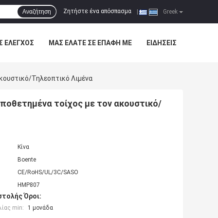
Ζητήστε ένα απόσπασμα
Αναζήτηση
|
Greek
Σ ΈΛΕΓΧΟΣ
ΜΑΣ ΕΛΆΤΕ ΣΕ ΕΠΑΦΉ ΜΕ
ΕΙΔΉΣΕΙΣ
κουστικό/τηλεοπτικό Λιμένα
ποθετημένα τοίχος με τον ακουστικό/
Κίνα
Boente
CE/RoHS/UL/3C/SASO
HMP807
τολής Όροι:
ίας min:
1 μονάδα