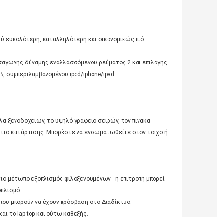
λύ ευκολότερη, καταλληλότερη και οικονομικώς πιό
εισαγωγής δύναμης εναλλασσόμενου ρεύματος 2 και επιλογής
, συμπεριλαμβανομένου ipod/iphone/ipad
α ξενοδοχείων, το υψηλό γραφείο σειρών, τον πίνακα
άτιο κατάρτισης. Μπορέστε να ενσωματωθείτε στον τοίχο ή
μέτωπο εξοπλισμός-φιλοξενουμένων - η επιτροπή μπορεί
οπλισμό.
ό που μπορούν να έχουν πρόσβαση στο Διαδίκτυο.
αι το lap-top και ούτω καθεξής.