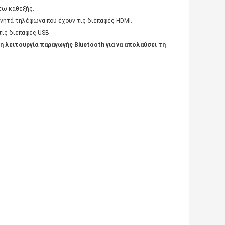
ύτω καθεξής.
ινητά τηλέφωνα που έχουν τις διεπαφές HDMI.
τις διεπαφές USB.
 λειτουργία παραγωγής Bluetooth για να απολαύσει τη