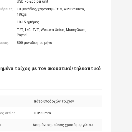
USD 70-200 per unit
μέρειες:
10 μονάδες/χαρτοκιβώτιο, 48*32*30cm,
18kgs
:
10-15 ημέρες
T/T, L/C, T/T, Western Union, MoneyGram,
Paypal
οράς:
800 μονάδες το μήνα
ημένα τοίχος με τον ακουστικό/τηλεοπτικό
Πιάτο υποδοχών τοίχων
ος αιτίας:
310*60mm
:
Ασημένιος μαύρος χρυσός αργιλίου