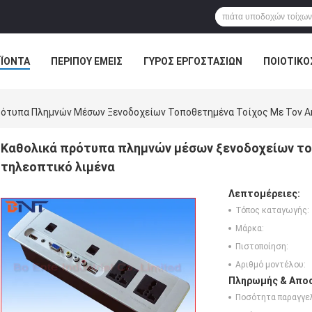
ΪΌΝΤΑ
ΠΕΡΊΠΟΥ ΕΜΕΊΣ
ΓΎΡΟΣ ΕΡΓΟΣΤΑΣΊΩΝ
ΠΟΙΟΤΙΚΌ
ΛΎΣΗ ΑΊΘΟΥΣΑΣ ΣΥΝΔΙΑΛΈΞΕΩΝ
ρότυπα Πλημνών Μέσων Ξενοδοχείων Τοποθετημένα Τοίχος Με Τον Α
Καθολικά πρότυπα πλημνών μέσων ξενοδοχείων το
τηλεοπτικό λιμένα
Λεπτομέρειες:
Τόπος καταγωγής:
Μάρκα:
Πιστοποίηση:
Αριθμό μοντέλου:
Πληρωμής & Αποσ
Ποσότητα παραγγελ