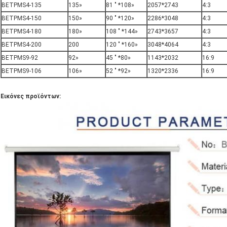
BETPMS4-135
135»
81 " *108»
2057*2743
4:3
BETPMS4-150
150»
90 " *120»
2286*3048
4:3
BETPMS4-180
180»
108 " *144»
2743*3657
4:3
BETPMS4-200
200
120 " *160»
3048*4064
4:3
BETPMS9-92
92»
45 " *80»
1143*2032
16:9
BETPMS9-106
106»
52 " *92»
1320*2336
16:9
Εικόνες προϊόντων: