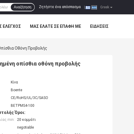
Ζητήστε ένα απόσπασμα
Αναζήτηση
|
Greek
Σ ΈΛΕΓΧΟΣ
ΜΑΣ ΕΛΆΤΕ ΣΕ ΕΠΑΦΉ ΜΕ
ΕΙΔΉΣΕΙΣ
Οπίσθια Οθόνη Προβολής
ιημένη οπίσθια οθόνη προβολής
Κίνα
Boente
CE/RoHS/UL/3C/SASO
BETPMS4-100
τολής Όροι:
ίας min:
20 κομμάτι
negotiable