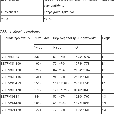
χαρτοκιβώτιο
Συσκευασία
Τετράγωνο/τρίγωνο
MOQ
50 PC
Άλλη επιλογή μεγέθους:
Κώδικας προϊόντων
Διαγώνιος
Περιοχή άποψης (Height*Width)
Σχήμα
Ίντσα
Ίντσα
χιλ.
BETPMS1-84
84»
60 " *60»
1524*1524
1:1
BETPMS1-100
100»
70 " *70»
1778*1778
1:1
BETPMS1-120
120»
84 " *84»
2134*2134
1:1
BETPMS1-136
136»
96 " *96»
2438*2438
1:1
BETPMS1-153
153»
108 " *108»
2743*2743
1:1
BETPMS1-170
170»
120 " *120»
3048*3048
1:1
BETPMS4-84
84»
50 " *67»
1280*1707
4:3
BETPMS4-100
100»
60 " *80»
1524*2032
4:3
BETPMS4-120
120»
72 " *96»
1829*2438
4:3