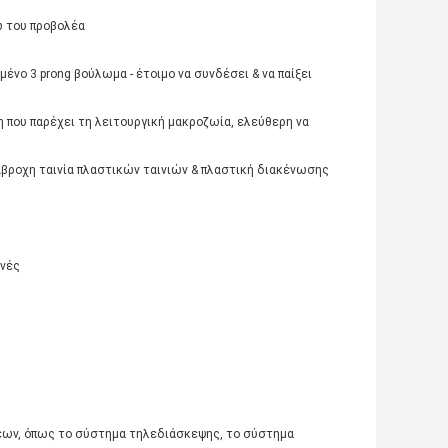
ω του προβολέα
νο 3 prong βούλωμα - έτοιμο να συνδέσει & να παίξει
 που παρέχει τη λειτουργική μακροζωία, ελεύθερη να
άβροχη ταινία πλαστικών ταινιών & πλαστική διακένωσης
ανές
εων, όπως το σύστημα τηλεδιάσκεψης, το σύστημα