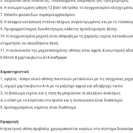
5. Χειρωνακτικός διακόπτης, τυποποιημένος υπέρυθρος (IR) τηλεχειρισμός.
6. Η ενσωματωμένη ώθηση 12 βολτ επιτρέπει το συγχρονισμένο έλεγχο μέσ
7. Επίπεδο φυσαλίδων συμπεριλαμβανόμενο
8. Η ελαφριά κατασκευή στέλνει πλήρως συγκεντρωμένος και με το τυποποιημέ
9. Προγραμματίσημος διευθετήσιμος κάθετος προσδιορισμός θέσης
10. Η συγχρονισμένη μηχανή είναι αθόρυβη με τη χαμηλής ισχύος κατανάλωση
σταματήσει σε οποιαδήποτε θέση
11. Η συσκευασία της μηχανοποιημένης οθόνης είναι αφρός & εσωτερική αδι
0.05mm & χαρτοκιβώτιο A=A kraftpaper
Χαρακτηριστικό
1, υψηλός - άσπρο υλικό οθόνης ποιοτικών μεταλλινών με τις σύγχρονες μηχ
2, ισχυρό χαρτοκιβώτιο A=A με το μαξιλάρι αφρού και αδιάβροχη ταινία
3, το βούλωμα ισχύος και η τάση θα μπορούσαν να αλλάξουν αναλόγως.
4, ο cOem με το λογότυπο στο προϊόν και η συσκευασία είναι διαθέσιμοι
5, προσαρμοσμένος καμένος είναι διαθέσιμα
Εφαρμογή:
Η ηλεκτρική οθόνη προβολής χρησιμοποιείται ευρέως στο σύστημα διασκέψ