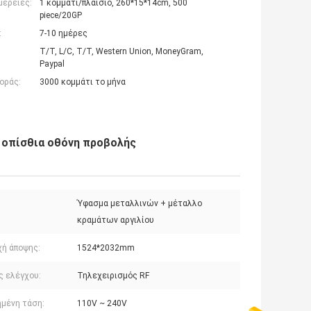
μέρειες:
1 κομμάτι/πλαίσιο, 260*15*14cm, 500
piece/20GP
:
7-10 ημέρες
T/T, L/C, T/T, Western Union, MoneyGram,
Paypal
οράς:
3000 κομμάτι το μήνα
 οπίσθια οθόνη προβολής
Ύφασμα μεταλλινών + μέταλλο
κραμάτων αργιλίου
χή άποψης:
1524*2032mm
ς ελέγχου:
Τηλεχειρισμός RF
ημένη τάση:
110V ~ 240V