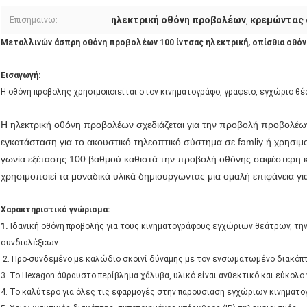
ηλεκτρική οθόνη προβολέων
κρεμώντας 
Επισημαίνω:
,
Μεταλλινών άσπρη οθόνη προβολέων 100 ίντσας ηλεκτρική, οπίσθια οθόν
Εισαγωγή:
Η οθόνη προβολής χρησιμοποιείται στον κινηματογράφο, γραφείο, εγχώριο θέ
Η ηλεκτρική οθόνη προβολέων σχεδιάζεται για την προβολή προβολέων
εγκατάσταση για το ακουστικό τηλεοπτικό σύστημα σε famliy ή χρησιμ
γωνία εξέτασης 100 βαθμού καθιστά την προβολή οθόνης σαφέστερη κ
χρησιμοποιεί τα μοναδικά υλικά δημιουργώντας μια ομαλή επιφάνεια γι
Χαρακτηριστικό γνώρισμα:
1.
Ιδανική οθόνη προβολής για τους κινηματογράφους εγχώριων θεάτρων, την
συνδιαλέξεων.
2. Προ-συνδεμένο με καλώδιο σκοινί δύναμης με τον ενσωματωμένο διακόπτ
3. Το Hexagon άθραυστο περίβλημα χάλυβα, υλικό είναι ανθεκτικό και εύκολο
4. Το καλύτερο για όλες τις εφαρμογές στην παρουσίαση εγχώριων κινηματ