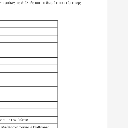
ραφείων, τη διάλεξη και το δωμάτιο κατάρτισης.
πορευματοκιβώτιο
αδιάβροχη ταινία + kraftpaper