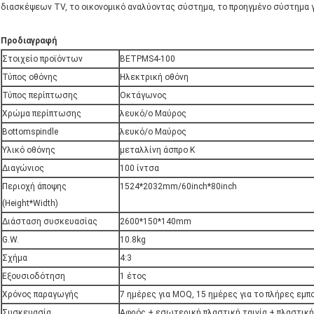
διασκέψεων TV, το οικονομικό αναλύοντας σύστημα, το προηγμένο σύστημα γ
Προδιαγραφή
Στοιχείο προϊόντων
BETPMS4-100
Τύπος οθόνης
Ηλεκτρική οθόνη
Τύπος περίπτωσης
Οκτάγωνος
Χρώμα περίπτωσης
λευκό/ο Μαύρος
Bottomspindle
λευκό/ο Μαύρος
Υλικό οθόνης
μεταλλίνη άσπρο Κ
Διαγώνιος
100 ίντσα
Περιοχή άποψης
1524*2032mm/60inch*80inch
(Height*Width)
Διάσταση συσκευασίας
2600*150*140mm
G.W.
10.8kg
Σχήμα
4:3
Εξουσιοδότηση
1 έτος
Χρόνος παραγωγής
7 ημέρες για MOQ, 15 ημέρες για το πλήρες εμ
Συσκευασία
Αφρός + εσωτερική πλαστική ταινία + πλαστική 