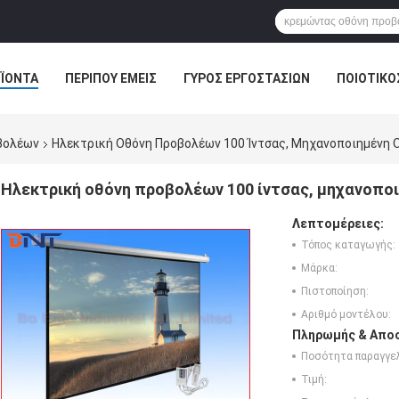
ΪΌΝΤΑ
ΠΕΡΊΠΟΥ ΕΜΕΊΣ
ΓΎΡΟΣ ΕΡΓΟΣΤΑΣΊΩΝ
ΠΟΙΟΤΙΚΌ
ΛΎΣΗ ΑΊΘΟΥΣΑΣ ΣΥΝΔΙΑΛΈΞΕΩΝ
βολέων
Ηλεκτρική Οθόνη Προβολέων 100 Ίντσας, Μηχανοποιημένη 
Ηλεκτρική οθόνη προβολέων 100 ίντσας, μηχανοπο
Λεπτομέρειες:
Τόπος καταγωγής:
Μάρκα:
Πιστοποίηση:
Αριθμό μοντέλου:
Πληρωμής & Αποσ
Ποσότητα παραγγελ
Τιμή: