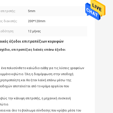
 επιτροπής:
5mm
ος διακοπής:
200*120mm
ιοδότηση:
12 μήνας
ρικές έξοδοι επιτραπέζιων κορυφών
χέδιο, επιτραπέζιες λαϊκές επάνω έξοδοι
 ένα πολυσύνθετο καλώδιο cubby για τις λύσεις γραφείων
κρυμμένο κιβώτιο. Όλη η διαμόρφωση στην υποδοχή
χρησιμοποίητη και θα ήταν λαϊκή επάνω μέσω της
ποδοχών αποτελείται από το κράμα αργιλίου που
ριβώς την κάλυψη επιτροπής, η μηχανική συσκευή
βώτιο.
άνεια και όλο το βούλωμα σύνδεσης που κρύβει μέσα του