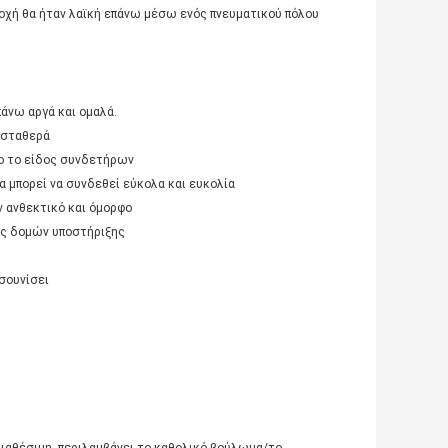
οδοχή θα ήταν λαϊκή επάνω μέσω ενός πνευματικού πόλου
πάνω αργά και ομαλά.
ι σταθερά
ο το είδος συνδετήρων
 μπορεί να συνδεθεί εύκολα και ευκολία
ν ανθεκτικό και όμορφο
ός δομών υποστήριξης
τσουνίσει
 διαθέσιμη, περιλαμβάνει το καθολικό βούλωμα/το