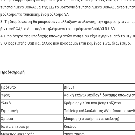
τυποποιημένο βούλωμα της ΕΕ/το βρετανικό τυποποιημένο βούλωμα/το τυποπ
βούλωμα/το τυποποιημένο βούλωμα SA
3. Τη διαμόρφωση θα μπορούσε να αλλάξουν αναλόγως, την ημερομηνία να π
βίντεο/RCA/το δίκτυο/το τηλέφωνο/το μικρόφωνο/Cat6/XLR USB
4. Η ποιότητα της υποδοχής υπολογιστών γραφείου είχε εγκρίνει από το CE
5. Ο φορτιστής USB και άλλος που προσαρμόζεται καμένος είναι διαθέσιμοι
Προδιαγραφή:
Πρότυπο
BP501
Ύφος
Λαϊκή επάνω υποδοχή δύναμης υπολογισ
Υλικό
Κράμα αργιλίου που βουρτσίζεται
Εφαρμογή
Tabletop πολλαπλάσιες AV αίθουσας συν
Χρώμα
Μαύρος (το ασήμι είναι επιλογή)
Γωνία επιτροπής
Κύκλος
Μέγεθος επιτροπής
209*128mm