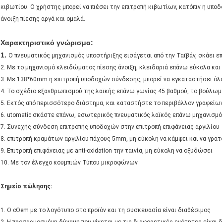
κιβωτίου. Ο χρήστης μπορεί να πιέσει την επιτροπή κιβωτίων, κατόπιν η υπ
άνοιξη πίεσης αργά και ομαλά.
Χαρακτηριστικό γνώρισμα:
1.
Ο πνευματικός μηχανισμός υποστήριξης εισάγεται από την Ταϊβάν, σκάει ε
2. Με το μηχανισμό κλειδώματος πίεσης άνοιξη, κλειδαριά επάνω εύκολα κα
3. Με 138*60mm η επιτροπή υποδοχών σύνδεσης, μπορεί να εγκαταστήσει όλ
4. Το σχέδιο εξανθρωπισμού της λαϊκής επάνω γωνίας 45 βαθμού, το βούλωμα
5. Εκτός από περισσότερο διάστημα, και καταστήστε το περιβάλλον γραφείω
6. utomatic σκάστε επάνω, εσωτερικός πνευματικός λαϊκός επάνω μηχανισμ
7. Συνεχής σύνδεση επιτροπής υποδοχών στην επιτροπή επιφάνειας αργιλίου
8. επιτροπή κραμάτων αργιλίου πάχους 5mm, μη εύκολη να κάμψει και να γρα
9. Επιτροπή επιφάνειας με anti-oxidation την ταινία, μη εύκολη να οξυδώσει
10. Με τον έλεγχο κουμπιών Τύπου μικροφώνων
Σημείο πώλησης:
1. Ο cOem με το λογότυπο στο προϊόν και τη συσκευασία είναι διαθέσιμος
2. Η προσαρμοσμένη δύναμη που γίνεται με τις διαφορετικές ενότητες είναι