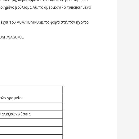
οιημένο βούλωμα Au/το αμερικανικό τυποποιημένο
αρέχει του VGA/HDMI/USB/το φορτιστή/τον ήχο/το
/ROSH/SASO/UL
τών γραφείου
διαλέξεων λύσεις