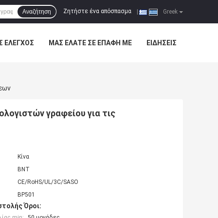
Ζητήστε ένα απόσπασμα
Αναζήτηση
|
Greek
Σ ΈΛΕΓΧΟΣ
ΜΑΣ ΕΛΆΤΕ ΣΕ ΕΠΑΦΉ ΜΕ
ΕΙΔΉΣΕΙΣ
ξεων
λογιστών γραφείου για τις
Κίνα
BNT
CE/RoHS/UL/3C/SASO
BP501
τολής Όροι:
ίας min:
50 μονάδες