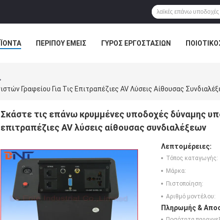
ΪΌΝΤΑ
ΠΕΡΊΠΟΥ ΕΜΕΊΣ
ΓΎΡΟΣ ΕΡΓΟΣΤΑΣΊΩΝ
ΠΟΙΟΤΙΚΌ
ΛΎΣΗ ΑΊΘΟΥΣΑΣ ΣΥΝΔΙΑΛΈΞΕΩΝ
στών Γραφείου Για Τις Επιτραπέζιες AV Λύσεις Αίθουσας Συνδιαλέ
Σκάστε τις επάνω κρυμμένες υποδοχές δύναμης υπο
επιτραπέζιες AV λύσεις αίθουσας συνδιαλέξεων
Λεπτομέρειες:
Τόπος καταγωγής:
Μάρκα:
Πιστοποίηση:
Αριθμό μοντέλου:
Πληρωμής & Αποσ
Ποσότητα παραγγελ