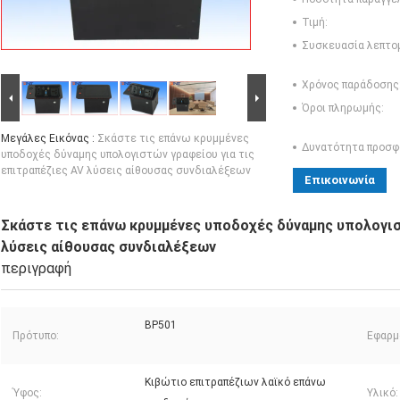
Τιμή:
Συσκευασία λεπτο
Χρόνος παράδοσης
Όροι πληρωμής:
Μεγάλες Εικόνας :
Σκάστε τις επάνω κρυμμένες
Δυνατότητα προσφ
υποδοχές δύναμης υπολογιστών γραφείου για τις
επιτραπέζιες AV λύσεις αίθουσας συνδιαλέξεων
Επικοινωνία
Σκάστε τις επάνω κρυμμένες υποδοχές δύναμης υπολογισ
λύσεις αίθουσας συνδιαλέξεων
περιγραφή
BP501
Πρότυπο:
Εφαρμ
Κιβώτιο επιτραπέζιων λαϊκό επάνω
Ύφος:
Υλικό: