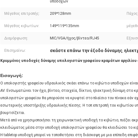
υποδοχών
Μέγεθος επιτροπής:
209*128mm
Πάχος
Μέγεθος κιβωτίων:
149*119*135mm
μέγεθ
Διαμόρφωση:
MIC/VGA/ήχος/βίντεο/RJ45
Εξουσ
σκάστε επάνω την έξοδο δύναμης
ηλεκτ
Επισημαίνω:
,
Κρυμμένες υποδοχές δύναμης υπολογιστών γραφείου κραμάτων αργιλίου σ
Εισαγωγή:
Ο υπολογιστής γραφείου υδραυλικός σκάει επάνω το κιβώτιο υποδοχών είναι
AV. Ενσωματώνει τον ήχο, βίντεο, στοιχεία, δίκτυο, ηλεκτρική δύναμη στο 
υπολογιστών γραφείου θα μπορούσε να κρυφτεί στο πλαίσιο του πίνακα εάν α
εσωτερικής υποστήριξης υδραυλικής πίεσης. Η τοπ επιτροπή του κιβωτίου υ
βουρτσίζεται.
Μετά από να χρησιμοποιήσει τη χειρωνακτική υποδοχή το κιβώτιο, πιέζει ακ
κλειδώματος μέσα στην υποδοχή υπολογιστών γραφείου θα κλειδώσει το κι
Η tabletop υποδοχή μπορεί να τοποθετήσει στη διάσκεψη με μια επίπεδη επιφ