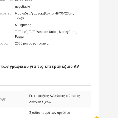
negotiable
μέρειες:
6 μονάδες/χαρτοκιβώτιο, 49*36*23cm,
12kgs
:
5-8 ημέρες
T/T, L/C, T/T, Western Union, MoneyGram,
Paypal
οράς:
2000 μονάδες το μήνα
τών γραφείου για τις επιτραπέζιες AV
Επιτραπέζιες AV λύσεις αίθουσας
ογή:
συνδιαλέξεων
Σχέδιο κραμάτων αργιλίου