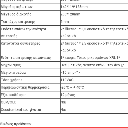
Μέγεθος κιβωτίων
149*119*135mm
Μέγεθος διακοπής
200*120mm
Τοπ πάχος επιτροπής
5mm
Σκάστε επάνω την ενότητα
2* δίκτυο 1* 3,5 ακουστικό 1* τηλεοπτι
επιτροπής
καθολικό
Κατώτατοι συνδετήρες
2* δίκτυο 1* 3,5 ακουστικό 1* τηλεοπτι
καθολικό
Ενότητα επιτροπής επιφάνειας
1* κουμπί Τύπου μικροφώνων XRL 1*
Μηχανισμός
Πνευματικός σκάστε επάνω την άνοιξη
Μέγιστο ρεύμα
<10 amp="">
Τάση χρήσης
110VAC
Περιβαλλοντική θερμοκρασία
-20°C ~ + 40°C
Εξουσιοδότηση
12 μήνας
OEM/OED
Ναι
Cosutomized που γίνεται
Ναι
Εικόνες προϊόντων: