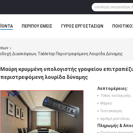
ΪΌΝΤΑ
ΠΕΡΊΠΟΥ ΕΜΕΊΣ
ΓΎΡΟΣ ΕΡΓΟΣΤΑΣΊΩΝ
ΠΟΙΟΤΙΚΌ
ΛΎΣΗ ΑΊΘΟΥΣΑΣ ΣΥΝΔΙΑΛΈΞΕΩΝ
ψεων
οδοχή Διασκέψεων, Tabletop Περιστρεφόμενη Λουρίδα Δύναμης
Μαύρη κρυμμένη υπολογιστής γραφείου επιτραπέζι
περιστρεφόμενη λουρίδα δύναμης
Λεπτομέρειες:
Τόπος καταγωγής:
Μάρκα:
Πιστοποίηση:
Αριθμό μοντέλου:
Πληρωμής & Αποσ
Ποσότητα παραγγελ