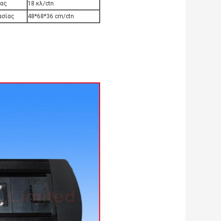
ίας
18 κλ/ctn
ασίας
48*68*36 cm/ctn