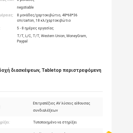
negotiable
μέρειες:
8 μονάδες/χαρτοκιβώτιο, 48*68*36
cm/carton, 18 κλ/χαρτοκιβώτιο
:
5 - 8 ημέρες εργασίας
T/T, L/C, T/T, Western Union, MoneyGram,
Paypal
δοχή διασκέψεων, Tabletop περιστρεφόμενη
Επιτραπέζιες AV λύσεις αίθουσας
:
συνδιαλέξεων
ρίξει:
Τυποποιημένο να στηρίξει