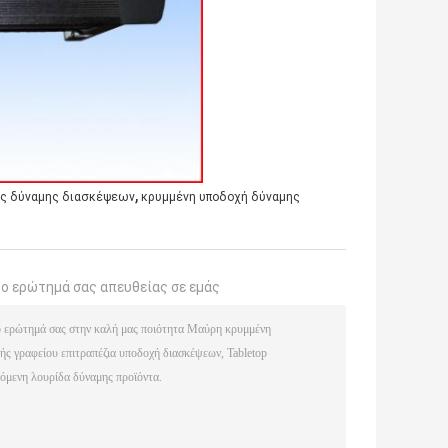
,
ας δύναμης διασκέψεων
κρυμμένη υποδοχή δύναμης
το ερώτημά σας απευθείας σε εμάς