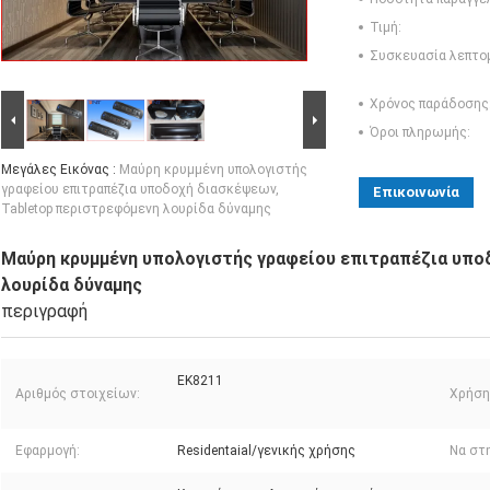
Τιμή:
Συσκευασία λεπτο
Χρόνος παράδοσης
Όροι πληρωμής:
Μεγάλες Εικόνας :
Μαύρη κρυμμένη υπολογιστής
γραφείου επιτραπέζια υποδοχή διασκέψεων,
Επικοινωνία
Tabletop περιστρεφόμενη λουρίδα δύναμης
Μαύρη κρυμμένη υπολογιστής γραφείου επιτραπέζια υπο
λουρίδα δύναμης
περιγραφή
EK8211
Αριθμός στοιχείων:
Χρήση
Εφαρμογή:
Residentaial/γενικής χρήσης
Να στη