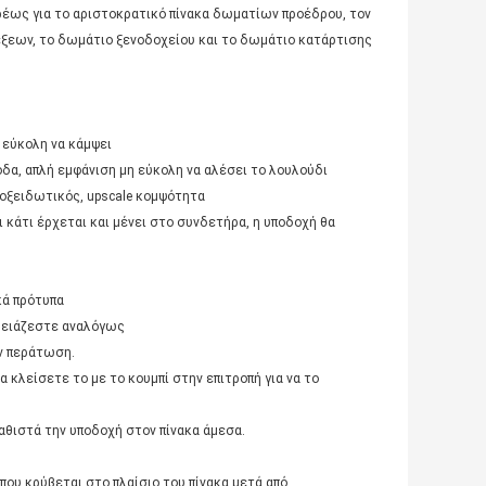
υρέως για το αριστοκρατικό πίνακα δωματίων προέδρου, τον
έξεων, το δωμάτιο ξενοδοχείου και το δωμάτιο κατάρτισης
 εύκολη να κάμψει
όδα, απλή εμφάνιση μη εύκολη να αλέσει το λουλούδι
ιοξειδωτικός, upscale κομψότητα
ει κάτι έρχεται και μένει στο συνδετήρα, η υποδοχή θα
κά πρότυπα
χρειάζεστε αναλόγως
ην περάτωση.
 κλείσετε το με το κουμπί στην επιτροπή για να το
αθιστά την υποδοχή στον πίνακα άμεσα.
που κρύβεται στο πλαίσιο του πίνακα μετά από