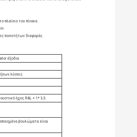
 πλαίσιο του πίνακα.
5m
ητες ποσοτήτων διαφοράς
ator έξοδοι
έξεων λύσεις
κουστικό ήχος R&L + 1* 3,5
οποιημένα βουλώματα είναι