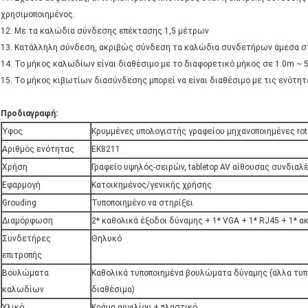
χρησιμοποιημένος.
12. Με τα καλώδια σύνδεσης επέκτασης 1,5 μέτρων
13. Κατάλληλη σύνδεση, ακριβώς σύνδεση τα καλώδια συνδετήρων άμεσα στο
14. Το μήκος καλωδίων είναι διαθέσιμο με το διαφορετικό μήκος σε 1.0m ~ 
15. Το μήκος κιβωτίων διασύνδεσης μπορεί να είναι διαθέσιμο με τις ενότ
Προδιαγραφή:
Ύφος
Κρυμμένες υπολογιστής γραφείου μηχανοποιημένες rot
Αριθμός ενότητας
EK8211
Χρήση
Γραφείο υψηλός-σειρών, tabletop AV αίθουσας συνδιαλ
Εφαρμογή
Κατοικημένος/γενικής χρήσης
Grouding
Τυποποιημένο να στηρίξει
Διαμόρφωση
2* καθολικά έξοδοι δύναμης + 1* VGA + 1* RJ45 + 1* α
Συνδετήρες
Θηλυκό
επιτροπής
Βουλώματα
Καθολικά τυποποιημένα βουλώματα δύναμης (άλλα τυπ
καλωδίων
διαθέσιμα)
Υλικό
Κράμα αργιλίου + πλαστικό