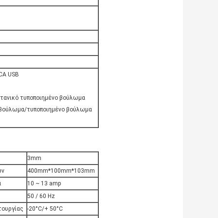
CA USB
τανικό τυποποιημένο βούλωμα
 βούλωμα/τυποποιημένο βούλωμα
3mm
ων
400mm*100mm*103mm
α
10 ~ 13 amp
50 / 60 Hz
τουργίας
-20°C/+ 50°C