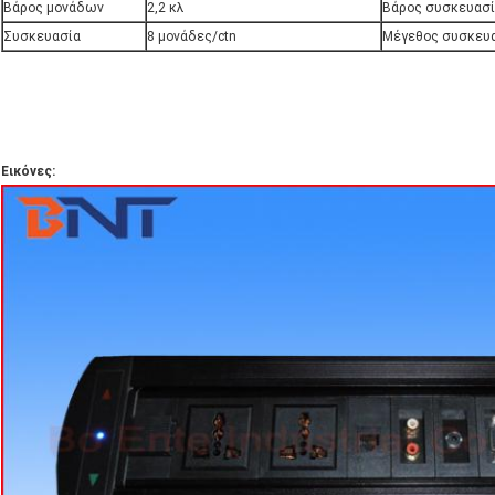
Βάρος μονάδων
2,2 κλ
Βάρος συσκευασ
Συσκευασία
8 μονάδες/ctn
Μέγεθος συσκευ
Εικόνες: