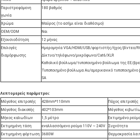
Περιστρεφόμενη
180 βαθμός
γωνία
Χρώμα
Μαύρος (το ασήμι είναι διαθέσιμο)
OEM/ODM
Ναι
Εξουσιοδότηση
12 μήνας
Επιλογές
Ημερομηνία VGA/HDMI/USB/φορτιστής/ήχος/βίντεο/R
διαμόρφωσης
Δίκτυο/τηλέφωνο/μικρόφωνο/Cat6/XLR
Καθολικό βούλωμα/τυποποιημένο βούλωμα της ΕΕ/βρε
Τυποποιημένο βούλωμα Au/αμερικανικό τυποποιημένο
SA
Λεπτομερείς παράμετροι:
Μέγεθος επιτροπής
428mm*110mm
Πάχος επιτροπής
Μέγεθος διακοπής
402*103mm
Μέγεθος κιβωτί
Μήκος καλωδίων
1,5 μέτρο
Εκτιμημένο ρεύμ
Εκτιμημένη τάση
εναλλασσόμενο ρεύμα 110V ~ 240V
Συχνότητα
Εκτιμημένη φόρτωση
3680W
Θερμοκρασία λει