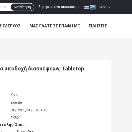
Ζητήστε ένα απόσπασμα
Αναζήτηση
|
Greek
Σ ΈΛΕΓΧΟΣ
ΜΑΣ ΕΛΆΤΕ ΣΕ ΕΠΑΦΉ ΜΕ
ΕΙΔΉΣΕΙΣ
α υποδοχή διασκέψεων, Tabletop
Κίνα
Boente
CE/RoHS/UL/3C/SASO
EK8211
τολής Όροι:
ίας min:
8 μονάδες