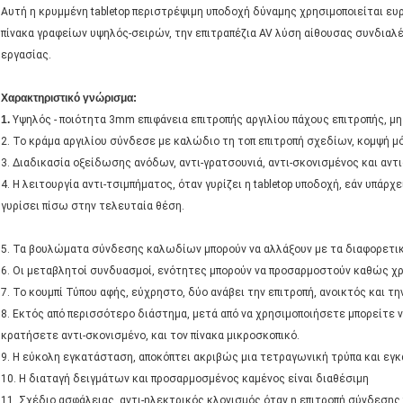
Αυτή η κρυμμένη tabletop περιστρέψιμη υποδοχή δύναμης χρησιμοποιείται ε
πίνακα γραφείων υψηλός-σειρών, την επιτραπέζια AV λύση αίθουσας συνδιαλ
εργασίας.
Χαρακτηριστικό γνώρισμα:
1.
Υψηλός - ποιότητα 3mm επιφάνεια επιτροπής αργιλίου πάχους επιτροπής, μη
2. Το κράμα αργιλίου σύνδεσε με καλώδιο τη τοπ επιτροπή σχεδίων, κομψή μ
3. Διαδικασία οξείδωσης ανόδων, αντι-γρατσουνιά, αντι-σκονισμένος και αντ
4. Η λειτουργία αντι-τσιμπήματος, όταν γυρίζει η tabletop υποδοχή, εάν υπάρχ
γυρίσει πίσω στην τελευταία θέση.
5. Τα βουλώματα σύνδεσης καλωδίων μπορούν να αλλάξουν με τα διαφορετι
6. Οι μεταβλητοί συνδυασμοί, ενότητες μπορούν να προσαρμοστούν καθώς 
7. Το κουμπί Τύπου αφής, εύχρηστο, δύο ανάβει την επιτροπή, ανοικτός και τ
8. Εκτός από περισσότερο διάστημα, μετά από να χρησιμοποιήσετε μπορείτε να
κρατήσετε αντι-σκονισμένο, και τον πίνακα μικροσκοπικό.
9. Η εύκολη εγκατάσταση, αποκόπτει ακριβώς μια τετραγωνική τρύπα και εγκ
10. Η διαταγή δειγμάτων και προσαρμοσμένος καμένος είναι διαθέσιμη
11. Σχέδιο ασφάλειας, αντι-ηλεκτρικός κλονισμός όταν η επιτροπή σύνδεσης 