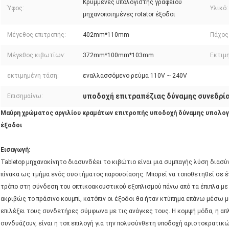
Κρυμμένες υπολογιστής γραφείου
Ύφος:
Υλικό:
μηχανοποιημένες rotator έξοδοι
Μέγεθος επιτροπής:
402mm*110mm
Πάχος
Μέγεθος κιβωτίων:
372mm*100mm*103mm
Εκτιμ
εκτιμημένη τάση:
εναλλασσόμενο ρεύμα 110V ~ 240V
υποδοχή επιτραπέζιας δύναμης συνεδρί
Επισημαίνω:
Μαύρη χρώματος αργιλίου κραμάτων επιτροπής υποδοχή δύναμης υπολογι
έξοδοι
Εισαγωγή:
Tabletop μηχανοκίνητο διασυνδέει το κιβώτιο είναι μια συμπαγής λύση διασ
πίνακα ως τμήμα ενός συστήματος παρουσίασης. Μπορεί να τοποθετηθεί σε ένα
τρόπο στη σύνδεση του οπτικοακουστικού εξοπλισμού πάνω από τα έπιπλα με 
ακριβώς το πράσινο κουμπί, κατόπιν οι έξοδοι θα ήταν κτύπημα επάνω μέσω 
επιλέξει τους συνδετήρες σύμφωνα με τις ανάγκες τους. Η κομψή μόδα, η απ
συνδυάζουν, είναι η τοπ επιλογή για την πολυσύνθετη υποδοχή αριστοκρατικ