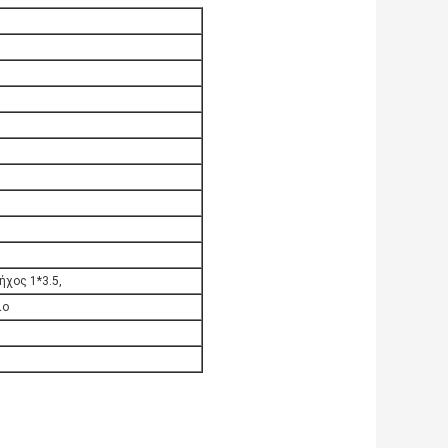
ήχος 1*3.5,
ιο