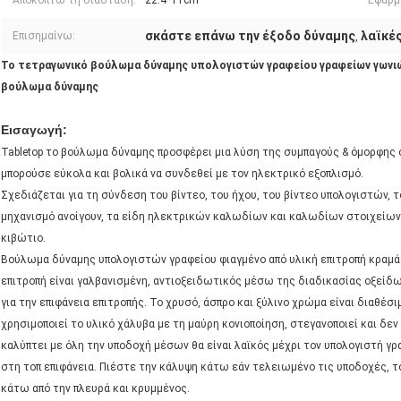
Αποκόπτω τη διάσταση:
22.4*11cm
Εφαρμ
σκάστε επάνω την έξοδο δύναμης
λαϊκέ
Επισημαίνω:
,
Το τετραγωνικό βούλωμα δύναμης υπολογιστών γραφείου γραφείων γωνιών
βούλωμα δύναμης
Εισαγωγή:
Tabletop το βούλωμα δύναμης προσφέρει μια λύση της συμπαγούς & όμορφης
μπορούσε εύκολα και βολικά να συνδεθεί με τον ηλεκτρικό εξοπλισμό.
Σχεδιάζεται για τη σύνδεση του βίντεο, του ήχου, του βίντεο υπολογιστών, τ
μηχανισμό ανοίγουν, τα είδη ηλεκτρικών καλωδίων και καλωδίων στοιχείων 
κιβώτιο.
Βούλωμα δύναμης υπολογιστών γραφείου φιαγμένο από υλική επιτροπή κραμά
επιτροπή είναι γαλβανισμένη, αντιοξειδωτικός μέσω της διαδικασίας οξεί
για την επιφάνεια επιτροπής. Το χρυσό, άσπρο και ξύλινο χρώμα είναι διαθέ
χρησιμοποιεί το υλικό χάλυβα με τη μαύρη κονιοποίηση, στεγανοποιεί και δε
καλύπτει με όλη την υποδοχή μέσων θα είναι λαϊκός μέχρι τον υπολογιστή γρ
στη τοπ επιφάνεια. Πιέστε την κάλυψη κάτω εάν τελειωμένο τις υποδοχές, το
κάτω από την πλευρά και κρυμμένος.