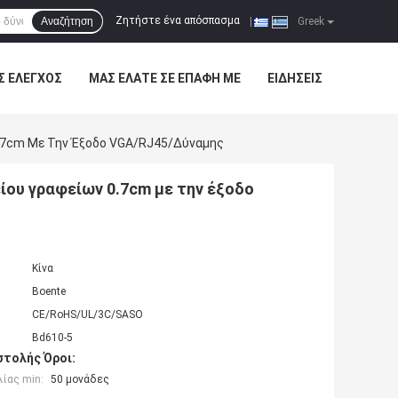
Ζητήστε ένα απόσπασμα
Αναζήτηση
|
Greek
Σ ΈΛΕΓΧΟΣ
ΜΑΣ ΕΛΆΤΕ ΣΕ ΕΠΑΦΉ ΜΕ
ΕΙΔΉΣΕΙΣ
.7cm Με Την Έξοδο VGA/RJ45/δύναμης
ου γραφείων 0.7cm με την έξοδο
Κίνα
Boente
CE/RoHS/UL/3C/SASO
Bd610-5
τολής Όροι:
ίας min:
50 μονάδες