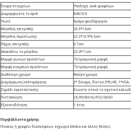
Όνομα στοιχείων
Υποδοχή Jack γραφείων
Διαμορφώστε το αριθ.
Bd610-5
Υλικό
Κράμα ψευδάργυρου
Μέγεθος επιτροπής
26.5*13cm
Μέγεθος περίπτωσης
22.2*10.9*6.5cm
Πάχος επιτροπής
0.7cm
Αποκόπτω το μέγεθος
22.4*11cm
Μορφή γωνιών προϊόντων
Τετραγωνική μορφή
Μορφή κουμπιών προϊόντων
Τετραγωνική μορφή
Διαθέσιμο χρώμα
Μαύρο χρώμα
Διαμόρφωση λεπτομέρειας
2* δύναμη, δίκτυο 2*RJ45, 1*VGA, 
Σημάδι εγκατάστασης
Ενώστε στενά το σχετικό καλώδ
Πιστοποίηση
CE/ROSH/UL/FCC/SASO
Εξουσιοδότηση
1 έτος
Περιβάλλοντα χρήσης:
Πίνακας ή γραφείο διασκέψεων, εγχώρια έπιπλα και άλλες θέσεις.