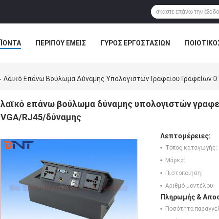
ΪΌΝΤΑ
ΠΕΡΊΠΟΥ ΕΜΕΊΣ
ΓΎΡΟΣ ΕΡΓΟΣΤΑΣΊΩΝ
ΠΟΙΟΤΙΚΌ
ΛΎΣΗ ΑΊΘΟΥΣΑΣ ΣΥΝΔΙΑΛΈΞΕΩΝ
Λαϊκό Επάνω Βούλωμα Δύναμης Υπολογιστών Γραφείου Γραφείων 0
λαϊκό επάνω βούλωμα δύναμης υπολογιστών γραφεί
VGA/RJ45/δύναμης
Λεπτομέρειες:
Τόπος καταγωγής:
Μάρκα:
Πιστοποίηση:
Αριθμό μοντέλου:
Πληρωμής & Αποσ
Ποσότητα παραγγελ