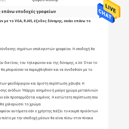
ογή:
Γραφείο worktop
ς επάνω υποδοχές γραφείων
 με το VGA, RJ45, έξοδος δύναμης, σκάει επάνω το
 σύνδεσης σημάτων υπολογιστών γραφείου. Η υποδοχή θα
ου δικτύου, του τηλεφώνου και της δύναμης, κ.λπ. Όταν το
θα μπορούσαν να παρεμβληθούν και να συνδεθούν με το
των ψευδάργυρου και άριστη περίπτωση χάλυβα. Η
δωσης ανόδων. Υπάρχει ασημένιο ή μαύρο χρώμα μεταλλινών
σιμο εάν προσαρμόζεται καμένος. Η κατώτατη περίπτωση που
ν θα χαλαρώσει το χρώμα.
αφείου αυτόματα εάν ο χρήστης πιέζει το κουμπί προϊόντων
 πιάτο με την υποδοχή μέσων θα είναι πίσω στον πίνακα