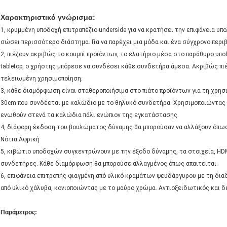
Χαρακτηριστικό γνώρισμα:
1, κρυμμένη υποδοχή επιτραπέζιο underside για να κρατήσει την επιφάνεια υπ
σώσει περισσότερο διάστημα. Για να παρέχει μια μόδα και ένα σύγχρονο περι
2, πιέζουν ακριβώς το κουμπί προϊόντων, το ελατήριο μέσα στο παράθυρο υπο
tabletop, ο χρήστης μπόρεσε να συνδέσει κάθε συνδετήρα άμεσα. Ακριβώς πιέ
τελειωμένη χρησιμοποίηση.
3, κάθε διαμόρφωση είναι σταθεροποιήσιμα στο πιάτο προϊόντων για τη χρη
30cm που συνδέεται με καλώδιο με το θηλυκό συνδετήρα. Χρησιμοποιώντας 
ενωθούν στενά τα καλώδια πάλι ενώπιον της εγκατάστασης.
4, διάφορη έκδοση του βουλώματος δύναμης θα μπορούσαν να αλλάξουν όπως
Νότια Αφρική
5, κιβώτιο υποδοχών συγκεντρώνουν με την έξοδο δύναμης, τα στοιχεία, HDM
συνδετήρες. Κάθε διαμόρφωση θα μπορούσε αλλαγμένος όπως απαιτείται.
6, επιφάνεια επιτροπής φιαγμένη από υλικό κραμάτων ψευδάργυρου με τη δ
από υλικό χάλυβα, κονιοποιώντας με το μαύρο χρώμα. Αντιοξειδωτικός και 
Παράμετρος: