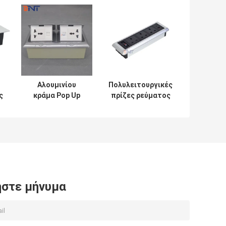
Αλουμινίου
Πολυλειτουργικές
ς
κράμα Pop Up
πρίζες ρεύματος
Socket Slow
επιτραπέζιου
Bounce
υπολογιστή με
σχεδιασμός για
3AC ηλεκτρική
ομαλή
ενσωματωμένη
λειτουργία
πρίζα USB A+USB
Προσαρμόσιμη
C θύρες φόρτισης
παροχή
ενέργειας
στε μήνυμα