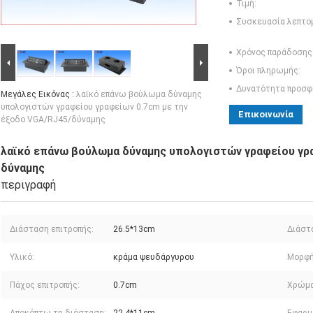
Τιμή:
Συσκευασία λεπτο
Χρόνος παράδοσης
Όροι πληρωμής:
Δυνατότητα προσφ
Μεγάλες Εικόνας :
λαϊκό επάνω βούλωμα δύναμης
υπολογιστών γραφείου γραφείων 0.7cm με την
Επικοινωνία
έξοδο VGA/RJ45/δύναμης
λαϊκό επάνω βούλωμα δύναμης υπολογιστών γραφείου γρα
δύναμης
περιγραφή
Διάσταση επιτροπής:
26.5*13cm
Διάστ
Υλικό:
κράμα ψευδάργυρου
Μορφή
Πάχος επιτροπής:
0.7cm
Χρώμα