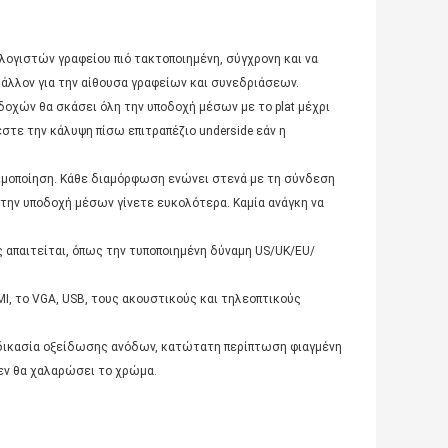
ολογιστών γραφείου πιό τακτοποιημένη, σύγχρονη και να
βάλλον για την αίθουσα γραφείων και συνεδριάσεων.
δοχών θα σκάσει όλη την υποδοχή μέσων με το plat μέχρι
στε την κάλυψη πίσω επιτραπέζιο underside εάν η
σιμοποίηση. Κάθε διαμόρφωση ενώνει στενά με τη σύνδεση
την υποδοχή μέσων γίνετε ευκολότερα. Καμία ανάγκη να
 απαιτείται, όπως την τυποποιημένη δύναμη US/UK/EU/
I, το VGA, USB, τους ακουστικούς και τηλεοπτικούς
ιαδικασία οξείδωσης ανόδων, κατώτατη περίπτωση φιαγμένη
δεν θα χαλαρώσει το χρώμα.