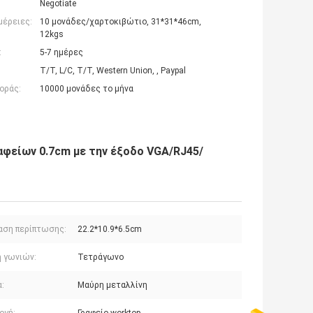
Negotiate
μέρειες:
10 μονάδες/χαρτοκιβώτιο, 31*31*46cm,
12kgs
:
5-7 ημέρες
T/T, L/C, T/T, Western Union, , Paypal
οράς:
10000 μονάδες το μήνα
φείων 0.7cm με την έξοδο VGA/RJ45/
αση περίπτωσης:
22.2*10.9*6.5cm
 γωνιών:
Τετράγωνο
:
Μαύρη μεταλλίνη