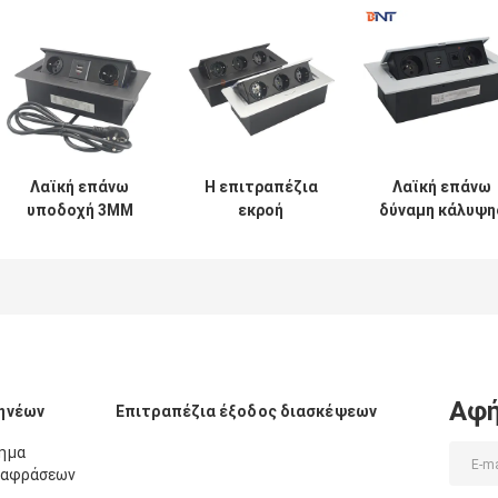
Λαϊκή επάνω
Η επιτραπέζια
Λαϊκή επάνω
υποδοχή 3MM
εκροή
δύναμη κάλυψη
υπολογιστών
διασκέψεων
στρόφιων
γραφείου
πολυμέσων
καλωδίων
αιθουσών
τοποθετεί τη
κιβωτίων
συνεδριάσεων
λαϊκή επάνω
υποδοχών
τετραγωνικές
υποδοχή
γραφείων
έξοδοι
πολυμέσων
εναλλασσόμενου
ρεύματος
Αφή
ηνέων
Επιτραπέζια έξοδος διασκέψεων
γραφείων
γωνιών
ημα
εταφράσεων