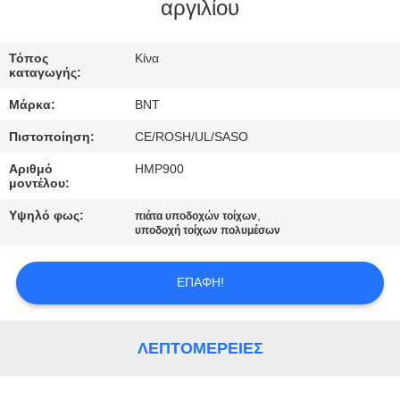
ΈΛΕΓΧΟΣ
αργιλίου
ΜΑΣ
Τόπος
Κίνα
καταγωγής:
ΕΛΆΤΕ
Μάρκα:
BNT
ΣΕ
Πιστοποίηση:
CE/ROSH/UL/SASO
ΕΠΑΦΉ
Αριθμό
HMP900
ΜΕ
μοντέλου:
Υψηλό φως:
,
πιάτα υποδοχών τοίχων
ΕΙΔΉΣΕΙΣ
υποδοχή τοίχων πολυμέσων
ΕΠΑΦΉ!
ΠΕΡΙΠΤΏΣΕΙΣ
CONFERENCE
ΛΕΠΤΟΜΈΡΕΙΕΣ
ROOM