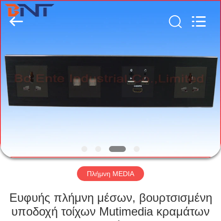
(Bo
Ente
Industrial
Co.,
Limited).
All
Rights
Reserved.
ΣΠΊΤΙ
Developed
by
ECER
ΠΡΟΪΌΝΤΑ
ΠΕΡΊΠΟΥ
ΕΜΕΊΣ
ΓΎΡΟΣ
ΕΡΓΟΣΤΑΣΊΩΝ
Πλήμνη MEDIA
Ευφυής πλήμνη μέσων, βουρτσισμένη
ΠΟΙΟΤΙΚΌΣ
υποδοχή τοίχων Mutimedia κραμάτων