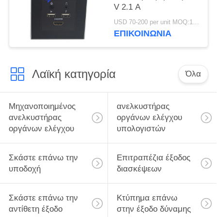
V 2.1 A
USD 70-200 per unit MOQ:1 μονάδα
ΕΠΙΚΟΙΝΩΝΊΑ
Λαϊκή κατηγορία
Όλα
Μηχανοποιημένος
ανελκυστήρας
ανελκυστήρας
οργάνων ελέγχου
οργάνων ελέγχου
υπολογιστών
Σκάστε επάνω την
Επιτραπέζια έξοδος
υποδοχή
διασκέψεων
Σκάστε επάνω την
Κτύπημα επάνω
αντίθετη έξοδο
στην έξοδο δύναμης