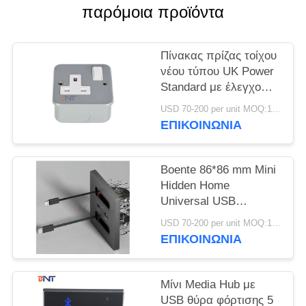
SOLUTION
παρόμοια προϊόντα
SITEMAP
Πίνακας πρίζας τοίχου
νέου τύπου UK Power
Standard με έλεγχο
PRIVACY
διακόπτη On/Off
POLICY
USD 70-200 per unit MOQ:1 μονάδα
ΕΠΙΚΟΙΝΩΝΊΑ
Boente 86*86 mm Mini
Hidden Home
Universal USB
Comfiguration Electric
USD 70-200 per unit MOQ:1 μονάδα
Wall Power Socket with
ΕΠΙΚΟΙΝΩΝΊΑ
Lightning & Type-C
Cable
Μίνι Media Hub με
USB θύρα φόρτισης 5