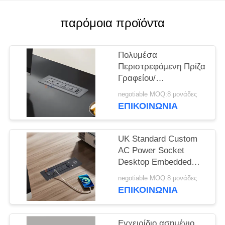
SOLUTION
παρόμοια προϊόντα
SITEMAP
Πολυμέσα
PRIVACY
Περιστρεφόμενη Πρίζα
Γραφείου/
POLICY
Αναδιπλούμενη Πρίζα
negotiable MOQ:8 μονάδες
Τραπεζιού/Πρίζα
ΕΠΙΚΟΙΝΩΝΊΑ
Ρεύματος
Επιτραπέζιας
Διάταξης/Πρίζα
UK Standard Custom
Τοποθετημένη σε
AC Power Socket
Πάνελ Τραπεζιού
Desktop Embedded
Συνεδριάσεων
Electric Flip Socket με
negotiable MOQ:8 μονάδες
2 πρίζες 1 USB & 1
ΕΠΙΚΟΙΝΩΝΊΑ
τύπου C & 1 ασύρματο
φορτιστή
Εγχειρίδιο ασημένιο