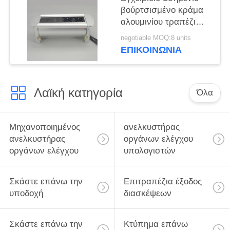
βούρτσισμένο κράμα
αλουμινίου τραπέζι
Pop Up κρυμμένη
negotiable MOQ:8 units
πρίζα
ΕΠΙΚΟΙΝΩΝΊΑ
Λαϊκή κατηγορία
Όλα
Μηχανοποιημένος
ανελκυστήρας
ανελκυστήρας
οργάνων ελέγχου
οργάνων ελέγχου
υπολογιστών
Σκάστε επάνω την
Επιτραπέζια έξοδος
υποδοχή
διασκέψεων
Σκάστε επάνω την
Κτύπημα επάνω