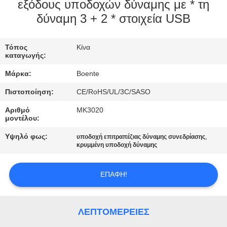
ΈΛΕΓΧΟΣ
εξόδους υποδοχών δύναμης με * τη
δύναμη 3 + 2 * στοιχεία USB
ΜΑΣ
Τόπος
Κίνα
ΕΛΆΤΕ
καταγωγής:
ΣΕ
Μάρκα:
Boente
ΕΠΑΦΉ
Πιστοποίηση:
CE/RoHS/UL/3C/SASO
ΜΕ
Αριθμό
MK3020
μοντέλου:
ΕΙΔΉΣΕΙΣ
Υψηλό φως:
,
υποδοχή επιτραπέζιας δύναμης συνεδρίασης
κρυμμένη υποδοχή δύναμης
ΠΕΡΙΠΤΏΣΕΙΣ
ΕΠΑΦΉ!
CONFERENCE
ΛΕΠΤΟΜΈΡΕΙΕΣ
ROOM