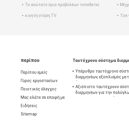
Το ανώτατο όριο προβολέων τοποθετεί
Μηχα
κινητή στάση TV
Τοπ 
περίπου
Ταυτόχρονο σύστημα διερμ
Υπέρυθρο ταυτόχρονο σύστ
Περίπου εμείς
διερμηνέων, εξοπλισμός μ
Γύρος εργοστασίων
διασκέψεων
Αξιόπιστο ταυτόχρονο σύσ
Ποιοτικός έλεγχος
διερμηνέων για την πολύγλ
Μας ελάτε σε επαφή με
επιχειρησιακή συνεδρίαση
Ειδήσεις
Sitemap