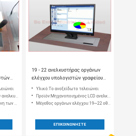
19 - 22 ανελκυστήρας οργάνων
στών
ελέγχου υπολογιστών γραφείου
ίντσας με την επιτροπή
λειώνει
Υλικό:Το ανοξείδωτο τελειώνει
μός
ανοξείδωτου
ργανο ελέγχου
Προϊόν:Μηχανοποιημένος LCD ανελκυστήρας για την οθόνη
εων ίντσας
Μέγεθος οργάνων ελέγχου:19~22 οθόνη των οδηγήσεων ίντσας
ΕΠΙΚΟΙΝΩΝΉΣΤΕ