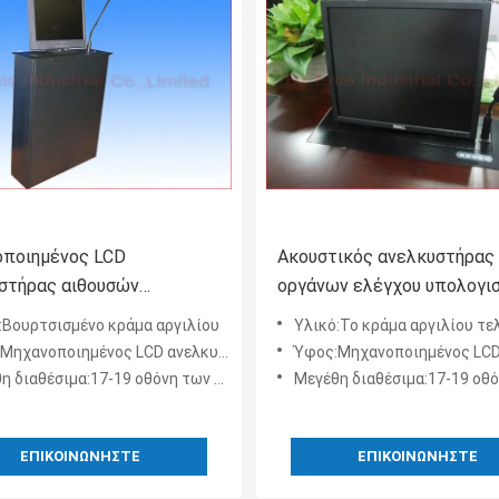
ποιημένος LCD
Ακουστικός ανελκυστήρας
στήρας αιθουσών
οργάνων ελέγχου υπολογι
ιάσεων των γραφείων με
συστημάτων διασκέψεων,
:Βουρτσισμένο κράμα αργιλίου
Υλικό:Το κράμα αργιλίου τε
ρόφωνο συζήτησης
μηχανοποιημένος μηχανισ
νοποιημένος LCD ανελκυστήρας για το όργανο ελέγχου
Ύφος:Μηχανοποιημένος LCD ανελκυστήρας για το ό
ανελκυστήρων LCD
ιαθέσιμα:17-19 οθόνη των οδηγήσεων ίντσας
Μεγέθη διαθέσιμα:17-19 οθόνη των οδηγήσ
ΕΠΙΚΟΙΝΩΝΉΣΤΕ
ΕΠΙΚΟΙΝΩΝΉΣΤΕ