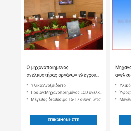
Ο μηχανοποιημένος
Μηχανο
ανελκυστήρας οργάνων ελέγχου
ανελκυ
υπολογιστών, σκάει επάνω τον
συνεδρ
Υλικό:Ανοξείδωτο
Υλικό
ανυψωτή υπολογιστών γραφείου
το μικ
Προϊόν:Μηχανοποιημένος LCD ανελκυστήρας για το όργανο ελέγχου
Ύφος:Μηχα
Μέγεθος διαθέσιμο:15-17 οθόνη ίντσας
Μεγέθη δ
ΕΠΙΚΟΙΝΩΝΉΣΤΕ