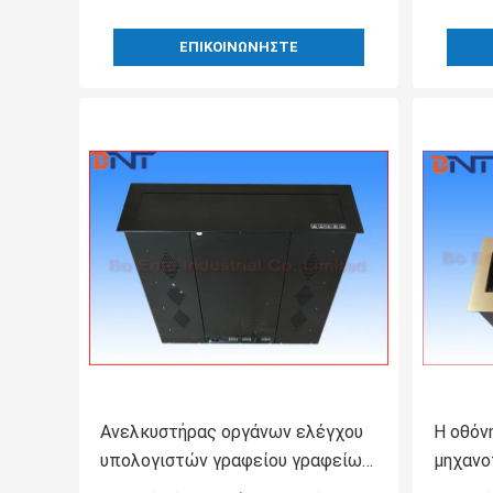
ΕΠΙΚΟΙΝΩΝΉΣΤΕ
Ανελκυστήρας οργάνων ελέγχου
Η οθόν
υπολογιστών γραφείου γραφείων
μηχανο
για το ακουστικό σύστημα
με 15 