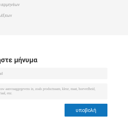
διερμηνέων
λέξεων
στε μήνυμα