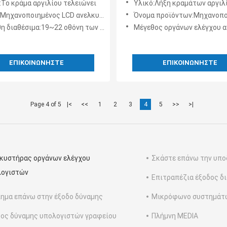
:Το κράμα αργιλίου τελειώνει
Υλικό:Λήξη κραμάτων αργιλ
κλίση οθόνης 60 βαθμού
οιημένος LCD ανελκυστήρας για το όργανο ελέγχου και το μικρόφωνο
Όνομα προϊόντων:Μηχανοποιημένος LCD ανελκυστήρας για τ
ιαθέσιμα:19~22 οθόνη των οδηγήσεων ίντσας
Μέγεθος οργάνων ελέγχου αντιστοιχιών:17-19 
ΕΠΙΚΟΙΝΩΝΉΣΤΕ
ΕΠΙΚΟΙΝΩΝΉΣΤΕ
Page 4 of 5
|<
<<
1
2
3
4
5
>>
>|
κυστήρας οργάνων ελέγχου
Σκάστε επάνω την υπ
λογιστών
Επιτραπέζια έξοδος δ
ημα επάνω στην έξοδο δύναμης
Μικρόφωνο συστημάτ
ος δύναμης υπολογιστών γραφείου
Πλήμνη MEDIA