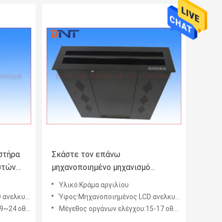
στήρα
Σκάστε τον επάνω
στών
μηχανοποιημένο μηχανισμό
ανελκυστήρων για 17 ίντσα LCD/
Υλικό:Κράμα αργιλίου
υ
την οθόνη οργάνων ελέγχου των
ργανο ελέγχου
Ύφος:Μηχανοποιημένος LCD ανελκυστήρας για το όργανο ελέγχου
οδηγήσεων
όνη ίντσας
Μέγεθος οργάνων ελέγχου:15-17 οθόνη ίντσας