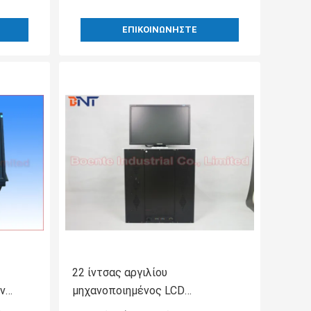
ΕΠΙΚΟΙΝΩΝΉΣΤΕ
22 ίντσας αργιλίου
ν
μηχανοποιημένος LCD
την
ανελκυστήρας επιτροπής