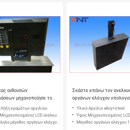
κας αιθουσών
Σκάστε επάνω τον ανελκυ
ιάσεων μηχανοποίησε το
οργάνων ελέγχου υπολογι
σμό ανελκυστήρων, όλοι σε
με το διακόπτη αφής/τον
:Λήξη κραμάτων αργιλίου
Υλικό:Αργίλιο alloy+steel
ιευθετήσιμο ανελκυστήρα
ασύρματο τηλεχειρισμό πο
ποιημένος LCD ανελκυστήρας για όλους σε ένα όργανο ελέγχου
Ύφος:Μηχανοποιημένος LCD ανελκυστήρας για το ό
 υπολογιστή
χρησιμοποιείται
ο μέγεθος οργάνων ελέγχου:οθόνη 17~21 ίντσας
Μέγεθος οργάνων ελέγχου:19~24 οθ