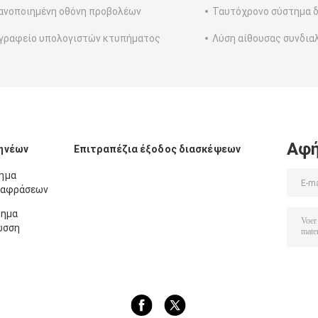
νοποιημένη οθόνη προβολέων
Ταυτόχρονο σύστημα 
γραφείο υπολογιστών κτυπήματος
Λύση αίθουσας συνδια
Αφή
ηνέων
Επιτραπέζια έξοδος διασκέψεων
ημα
εταφράσεων
τημα
ωσση