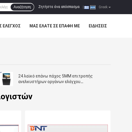
Ζητήστε ένα απόσπασμα
Αναζήτηση
|
Greek
Σ ΈΛΕΓΧΟΣ
ΜΑΣ ΕΛΆΤΕ ΣΕ ΕΠΑΦΉ ΜΕ
ΕΙΔΉΣΕΙΣ
24 λαϊκό επάνω πάχος 5MM επιτροπής
ανελκυστήρων οργάνων ελέγχου
υπολογιστών ίντσας
λογιστών