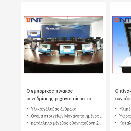
Ο εμπορικός πίνακας
Ο πίνα
συνεδρίασης μηχανοποίησε το
συνεδρ
λαϊκό επάνω ανελκυστήρα για την
μηχανι
Υλικό:χάλυβας άνθρακα
Υλικό
οθόνη 19 - 24 ίντσας LCD
έναν δ
Όνομα στοιχείων:Μηχανοποιημένος LCD ανελκυστήρας για το όργανο ελέγχου
Ύφος:Μηχανο
οθονών
κατάλληλο μέγεθος οθόνης:οθόνη 21~24inch LCD/LED
Κατάλληλ