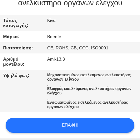
ΈΛΕΓΧΟΣ
ανελκυστήρα οργάνων ελέγχου
ΜΑΣ
Τόπος
Κίνα
καταγωγής:
ΕΛΆΤΕ
Μάρκα:
Boente
ΣΕ
Πιστοποίηση:
CE, ROHS, CB, CCC, ISO9001
ΕΠΑΦΉ
Αριθμό
Aml-13,3
ΜΕ
μοντέλου:
Υψηλό φως:
Μηχανοποιημένος εισελκόμενος ανελκυστήρας
οργάνων ελέγχου
ΕΙΔΉΣΕΙΣ
,
Ελαφρύς εισελκόμενος ανελκυστήρας οργάνων
ελέγχου
,
ΠΕΡΙΠΤΏΣΕΙΣ
Ενσωματωμένος εισελκόμενος ανελκυστήρας
οργάνων ελέγχου
CONFERENCE
ΕΠΑΦΉ!
ROOM