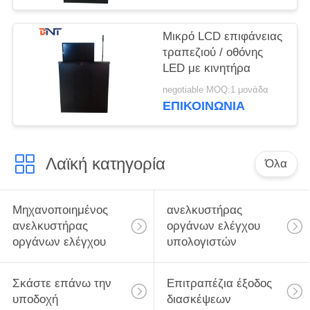
συνέδρια
Μικρό LCD επιφάνειας
τραπεζιού / οθόνης
LED με κινητήρα
negotiable MOQ:1 μονάδα
ΕΠΙΚΟΙΝΩΝΊΑ
Λαϊκή κατηγορία
Όλα
Μηχανοποιημένος
ανελκυστήρας
ανελκυστήρας
οργάνων ελέγχου
οργάνων ελέγχου
υπολογιστών
Σκάστε επάνω την
Επιτραπέζια έξοδος
υποδοχή
διασκέψεων