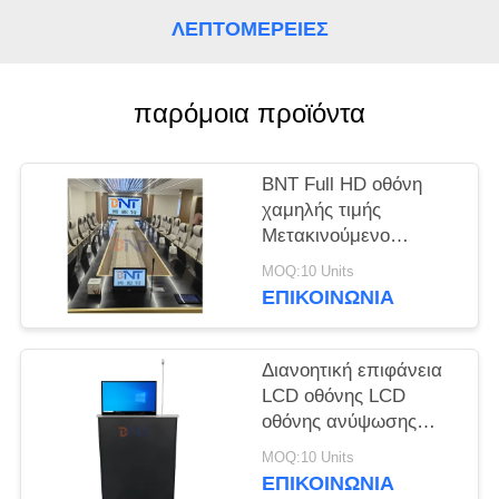
SOLUTION
ΛΕΠΤΟΜΈΡΕΙΕΣ
SITEMAP
παρόμοια προϊόντα
PRIVACY
POLICY
BNT Full HD οθόνη
χαμηλής τιμής
Μετακινούμενο
ανασυρόμενο
MOQ:10 Units
ανελκυστήρα οθόνης
ΕΠΙΚΟΙΝΩΝΊΑ
με μικρόφωνο για
σύστημα
συνεδριάσεων
Διανοητική επιφάνεια
LCD οθόνης LCD
οθόνης ανύψωσης
γρήγορης ανύψωσης
MOQ:10 Units
ενσωματωμένο
ΕΠΙΚΟΙΝΩΝΊΑ
μικρόφωνο για