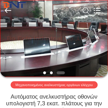
(Bo
Ente
Industrial
Co.,
Limited).
All
Rights
Reserved.
ΣΠΊΤΙ
Developed
by
ECER
ΠΡΟΪΌΝΤΑ
ΠΕΡΊΠΟΥ
ΕΜΕΊΣ
ΓΎΡΟΣ
ΕΡΓΟΣΤΑΣΊΩΝ
Μηχανοποιημένος ανελκυστήρας οργάνων ελέγχου
Αυτόματος ανελκυστήρας οθονών
ΠΟΙΟΤΙΚΌΣ
υπολογιστή 7,3 εκατ. πλάτους για την