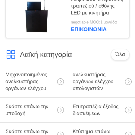
τραπεζιού / οθόνης
LED με κινητήρα
negotiable MOQ:1 μονάδα
ΕΠΙΚΟΙΝΩΝΊΑ
Λαϊκή κατηγορία
Όλα
Μηχανοποιημένος
ανελκυστήρας
ανελκυστήρας
οργάνων ελέγχου
οργάνων ελέγχου
υπολογιστών
Σκάστε επάνω την
Επιτραπέζια έξοδος
υποδοχή
διασκέψεων
Σκάστε επάνω την
Κτύπημα επάνω