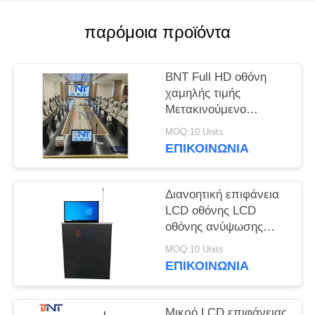
SOLUTION
παρόμοια προϊόντα
SITEMAP
BNT Full HD οθόνη
PRIVACY
χαμηλής τιμής
Μετακινούμενο
POLICY
ανασυρόμενο
MOQ:10 Units
ανελκυστήρα οθόνης
ΕΠΙΚΟΙΝΩΝΊΑ
με μικρόφωνο για
σύστημα
συνεδριάσεων
Διανοητική επιφάνεια
LCD οθόνης LCD
οθόνης ανύψωσης
γρήγορης ανύψωσης
MOQ:10 Units
ενσωματωμένο
ΕΠΙΚΟΙΝΩΝΊΑ
μικρόφωνο για
συνέδρια
Μικρό LCD επιφάνειας