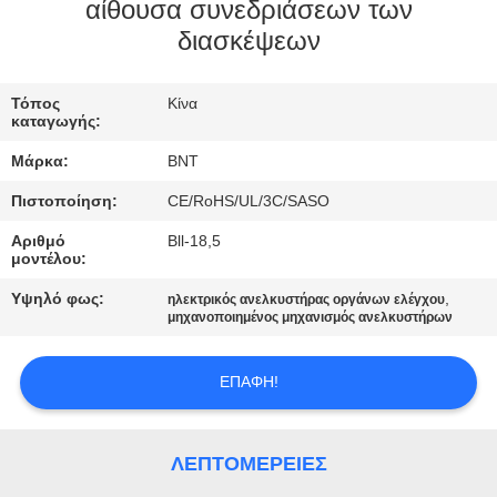
ΈΛΕΓΧΟΣ
αίθουσα συνεδριάσεων των
διασκέψεων
ΜΑΣ
Τόπος
Κίνα
ΕΛΆΤΕ
καταγωγής:
ΣΕ
Μάρκα:
BNT
ΕΠΑΦΉ
Πιστοποίηση:
CE/RoHS/UL/3C/SASO
ΜΕ
Αριθμό
Bll-18,5
μοντέλου:
ΕΙΔΉΣΕΙΣ
Υψηλό φως:
,
ηλεκτρικός ανελκυστήρας οργάνων ελέγχου
μηχανοποιημένος μηχανισμός ανελκυστήρων
ΠΕΡΙΠΤΏΣΕΙΣ
ΕΠΑΦΉ!
CONFERENCE
ΛΕΠΤΟΜΈΡΕΙΕΣ
ROOM