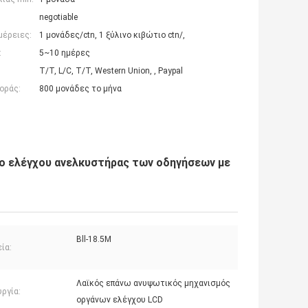
negotiable
μέρειες:
1 μονάδες/ctn, 1 ξύλινο κιβώτιο ctn/,
:
5~10 ημέρες
T/T, L/C, T/T, Western Union, , Paypal
οράς:
800 μονάδες το μήνα
ο ελέγχου ανελκυστήρας των οδηγήσεων με
Bll-18.5M
ία:
Λαϊκός επάνω ανυψωτικός μηχανισμός
ργία:
οργάνων ελέγχου LCD