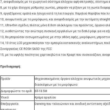
7, ανεφοδιασμός με το χωρητικό σύστημα ελέγχου αφή-επιτροπής, σύστημα ελ
8, με το χέρι έλεγχος ρύθμισης γωνίας, μπορούν να ρίξουν με τη γωνία διαφ
9, εργαζόμενος ομαλά και ήσυχα κατά τη λειτουργία. Χαμηλού θορύβου που λι
10, ανυψωτικός με το μικρόφωνο, και ανεφοδιασμός με την αυτόματη straigh
11, Ultra-thin σχέδιο, πλάτος μόνο 8.8cm ολόκληρου του προϊόντος, όργανο ε
12, υιοθετώντας την ανώτερη συσκευή εργαλείων με το διπλό ράφι για να εξ
13, θα μπορούσαν ενσωματωμένος με στην οθόνη αφής, μικρόφωνο, μπροστινή
14, 10 έτος LCD μηχανοποίησαν την εμπειρία κατασκευής ανελκυστήρων, ποιό
Συνεργασίας CE ROSH SASO της FCC
15, με τα υψηλής ποιότητας χαρτοκιβώτια του Κραφτ που συσκευάζουν, ανεφο
Προδιαγραφή:
Προϊόν
Μηχανοποιημένος όργανο ελέγχου ανυψωτικός μηχα
διασκέψεων με το μικρόφωνο
Διαμορφώστε το αριθ.
Bll-18.5M
Υλικό
Κράμα αργιλίου
Επεξεργασία
Darwing που τελειώνουν και ανοδική αντίσταση οξε
επιφάνειας