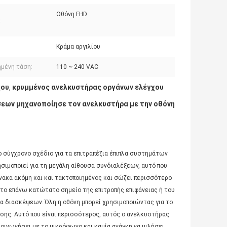
Οθόνη FHD
:
Κράμα αργιλίου
ημένη τάση:
110 ~ 240 VAC
χου
κρυμμένος ανελκυστήρας οργάνων ελέγχου
,
εων μηχανοποίησε τον ανελκυστήρα με την οθόνη
 σύγχρονο σχέδιο για τα επιτραπέζια έπιπλα συστημάτων
ιμοποιεί για τη μεγάλη αίθουσα συνδιαλέξεων, αυτό που
ίνακα ακόμη και και τακτοποιημένος και σώζει περισσότερο
 το επάνω κατώτατο σημείο της επιτροπής επιφάνειας ή του
κα διασκέψεων. Όλη η οθόνη μπορεί χρησιμοποιώντας για το
ησης. Αυτό που είναι περισσότερος, αυτός ο ανελκυστήρας
οινωνήσει με το μικρόφωνο και καμία ανάγκη να μιλήσει