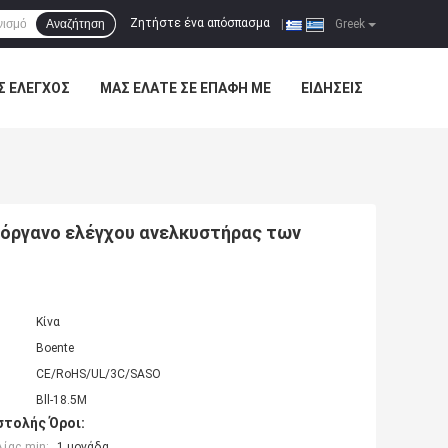
Ζητήστε ένα απόσπασμα
Αναζήτηση
|
Greek
Σ ΈΛΕΓΧΟΣ
ΜΑΣ ΕΛΆΤΕ ΣΕ ΕΠΑΦΉ ΜΕ
ΕΙΔΉΣΕΙΣ
όργανο ελέγχου ανελκυστήρας των
Κίνα
Boente
CE/RoHS/UL/3C/SASO
Bll-18.5M
τολής Όροι:
ίας min:
1 μονάδα