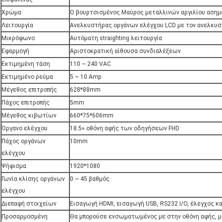
Χρώμα
Ο βουρτσισμένος Μαύρος μεταλλινών αργιλίου ασημ
Λειτουργία
Ανελκυστήρας οργάνων ελέγχου LCD με τον ανελκυ
Μικρόφωνο
Αυτόματη straighting λειτουργία
Εφαρμογή
Αριστοκρατική αίθουσα συνδιαλέξεων
Εκτιμημένη τάση
110 ~ 240 VAC
Εκτιμημένο ρεύμα
5 ~ 10 Amp
Μέγεθος επιτροπής
628*88mm
Πάχος επιτροπής
5mm
Μέγεθος κιβωτίων
660*75*606mm
Όργανο ελέγχου
18.5» οθόνη αφής των οδηγήσεων FHD
Πάχος οργάνων
10mm
ελέγχου
Ψήφισμα
1920*1080
Γωνία κλίσης οργάνων
0 ~ 45 βαθμός
ελέγχου
Διεπαφή στοιχείων
Εισαγωγή HDMI, εισαγωγή USB, RS232 I/O, έλεγχος 
Προσαρμοσμένη
Θα μπορούσε ενσωματωμένος με στην οθόνη αφής, μ