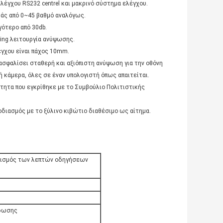
έγχου RS232 centrel και μακρινό σύστημα ελέγχου.
οράς από 0~45 βαθμό αναλόγως.
γότερο από 30db.
ting λειτουργία ανύψωσης.
λέγχου είναι πάχος 10mm.
ασφαλίσει σταθερή και αξιόπιστη ανύψωση για την οθόνη
 κάμερα, όλες σε έναν υπολογιστή όπως απαιτείται.
τητα που εγκρίθηκε με το Συμβούλιο Πολιτιστικής
διασμός με το ξύλινο κιβώτιο διαθέσιμο ως αίτημα.
νισμός των λεπτών οδηγήσεων
ίδωσης