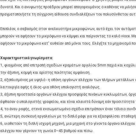
δυνατά. Και ο ανυψωτής προέδρου μπορεί απαγορευμένος ο καθένας να μιλήσ
πραγματοποιήστε τη σύγχρονη αίθουσα συνδιαλέξεων του πολυσύνθετου αυ
Επιπλέον, ο σεβασμός στον ανελκυστήρα μικροφώνων, αυτό έχει τον αυτόματο 
μπορούν να αφήσουν το μικρόφωνο να κάμψει και παίρνοντας το καλό vioce. Μ
αφήσουν το μικρόφωνο κατ' ευθείαν από μόνοι τους. Ελέγξτε το μηχανισμό π
Χαρακτηριστικά γνωρίσματα:
1, φιαγμένος από επιτροπή σχεδίων κραμάτων αργιλίου 5mm παχιά και κοχύλ
την έξυπνη, κομψή και αρίστης ποιότητας εμφάνιση.
2, εξοπλισμένος με υψηλό - η οθόνη οργάνων ελέγχου των πλήρων μετάλλων 
λειτουργία αφής ή όλος--μια οθόνη υπολογιστή αναλόγως.
3, έξυπνη προστασία οργάνων ελέγχου προσφοράς πινάκων κυκλωμάτων, όργαν
έφθασαν ο υπολογιστής γραφείου, και είναι κλειστά δύναμη εάν προσιτότητα
4, το άνευ ραφής, στενά ενσωματωμένο σχέδιο επιτρέπουν έναν τέλειο συν
5, ανώτερη συσκευή εργαλείων με το διπλό ράφι για να εξασφαλίσει σταθερή
6, υιοθετούν τη διπλή ισχυρή μηχανή, μια μηχανή στο γίνοντα όργανο ελέγχο
ελέγχου που γέρνουν τη γωνία 0~45 βαθμού και πίσω.