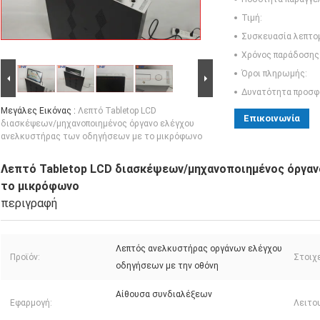
Τιμή:
Συσκευασία λεπτο
Χρόνος παράδοσης
Όροι πληρωμής:
Δυνατότητα προσφ
Μεγάλες Εικόνας :
Λεπτό Tabletop LCD
Επικοινωνία
διασκέψεων/μηχανοποιημένος όργανο ελέγχου
ανελκυστήρας των οδηγήσεων με το μικρόφωνο
Λεπτό Tabletop LCD διασκέψεων/μηχανοποιημένος όργαν
το μικρόφωνο
περιγραφή
Λεπτός ανελκυστήρας οργάνων ελέγχου
Προϊόν:
Στοιχε
οδηγήσεων με την οθόνη
Αίθουσα συνδιαλέξεων
Εφαρμογή:
Λειτου