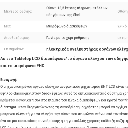
Οθόνη 18,5 ίντσας πλήρων μετάλλων
Μέγεθος οθόνης:
Οθόνη
οδηγήσεων της Shell
MIC:
Μικρόφωνο διασκέψεων
Υλικό:
Διευθετήσιμος:
Γωνία με το χέρι ρύθμισης
εκτιμ
ηλεκτρικός ανελκυστήρας οργάνων ελέγ
Επισημαίνω:
Λεπτό Tabletop LCD διασκέψεων/το όργανο ελέγχου των οδηγήσ
και το μικρόφωνο FHD
Εισαγωγή:
Ο μηχανοποιημένος όργανο ελέγχου ανυψωτικός μηχανισμός BNT LCD είναι το
υψηλός-classs-μέγιστων διασκέψεων. Αυτό το οπτικοακουστικό σύστημα χρησ
κρύβεται κανονικά πίσω στο πλαίσιο του πίνακα διασκέψεων και κρατά τον π
διάστημα. Όταν διοργανώνοντας τη συνεδρίαση, ο χρήστης μπορεί να αγγίξει
μακρινού ελεγκτή για να ελέγξει την οθόνη που ανυψώνει επάνω από τον πίνα
ένα σε μια παρουσίαση συνεδρίασης ή τη για πολλές χρήσεις επίδειξη συζήτ
LCD έχει τις λειτουργίες μικροφώνων διασκέψεων. Ο χρήστης μπορεί να επικ