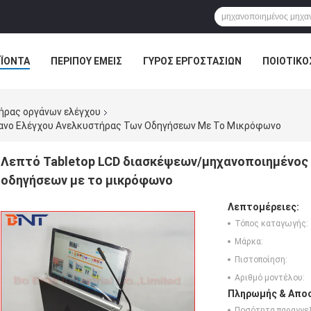
ΪΌΝΤΑ
ΠΕΡΊΠΟΥ ΕΜΕΊΣ
ΓΎΡΟΣ ΕΡΓΟΣΤΑΣΊΩΝ
ΠΟΙΟΤΙΚΌ
ΛΎΣΗ ΑΊΘΟΥΣΑΣ ΣΥΝΔΙΑΛΈΞΕΩΝ
ήρας οργάνων ελέγχου
ανο Ελέγχου Ανελκυστήρας Των Οδηγήσεων Με Το Μικρόφωνο
Λεπτό Tabletop LCD διασκέψεων/μηχανοποιημένος 
οδηγήσεων με το μικρόφωνο
Λεπτομέρειες:
Τόπος καταγωγής:
Μάρκα:
Πιστοποίηση:
Αριθμό μοντέλου:
Πληρωμής & Αποσ
Ποσότητα παραγγελ