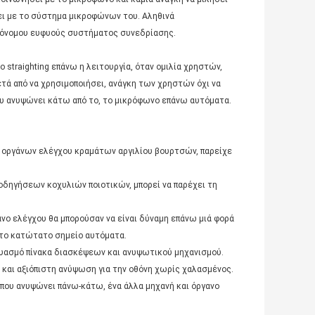
ει με το σύστημα μικροφώνων του. Αληθινά
τόνομου ευφυούς συστήματος συνεδρίασης.
straighting επάνω η λειτουργία, όταν ομιλία χρηστών,
ετά από να χρησιμοποιήσει, ανάγκη των χρηστών όχι να
ου ανυψώνει κάτω από το, το μικρόφωνο επάνω αυτόματα.
ι οργάνων ελέγχου κραμάτων αργιλίου βουρτσών, παρείχε
οδηγήσεων κοχυλιών ποιοτικών, μπορεί να παρέχει τη
ο ελέγχου θα μπορούσαν να είναι δύναμη επάνω μιά φορά
 το κατώτατο σημείο αυτόματα.
δυασμό πίνακα διασκέψεων και ανυψωτικού μηχανισμού.
 και αξιόπιστη ανύψωση για την οθόνη χωρίς χαλασμένος.
υ που ανυψώνει πάνω-κάτω, ένα άλλα μηχανή και όργανο